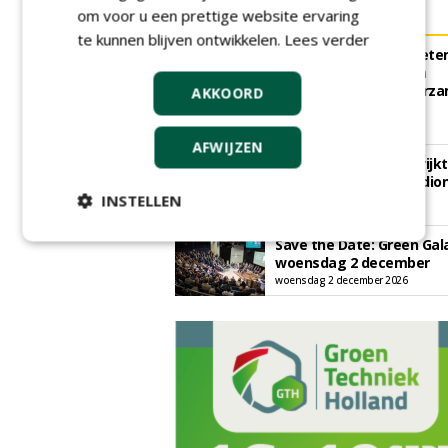
om voor u een prettige website ervaring
AGENDA
te kunnen blijven ontwikkelen.
Lees verder
Klankbordsessies moete
bijdragen aan uniform
aanbesteden van duurz
AKKOORD
kunstgrasvelden
woensdag 23 september 2026
t/m dinsdag 29 september 2026
AFWIJZEN
Nationale Grasdag strijkt
neer in MAC³PARK Stadio
INSTELLEN
van PEC Zwolle
woensdag 18 november 2026
Save the Date: Green Gal
woensdag 2 december
woensdag 2 december 2026