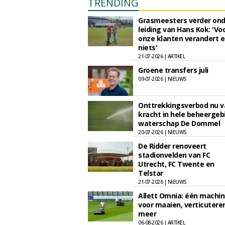
TRENDING
Grasmeesters verder ond
leiding van Hans Kok: 'Vo
onze klanten verandert e
niets'
21-07-2026 | ARTIKEL
Groene transfers juli
09-07-2026 | NIEUWS
Onttrekkingsverbod nu v
kracht in hele beheergeb
waterschap De Dommel
20-07-2026 | NIEUWS
De Ridder renoveert
stadionvelden van FC
Utrecht, FC Twente en
Telstar
21-07-2026 | NIEUWS
Allett Omnia: één machi
voor maaien, verticutere
meer
06-08-2026 | ARTIKEL