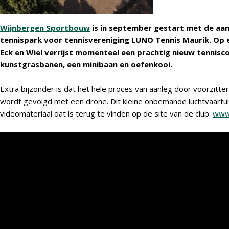
Wijnbergen Sportbouw
is in september gestart met de aan
tennispark voor tennisvereniging LUNO Tennis Maurik. Op 
Eck en Wiel verrijst momenteel een prachtig nieuw tennis
kunstgrasbanen, een minibaan en oefenkooi.
Extra bijzonder is dat het hele proces van aanleg door voorzitt
wordt gevolgd met een drone. Dit kleine onbemande luchtvaartui
videomateriaal dat is terug te vinden op de site van de club:
www.