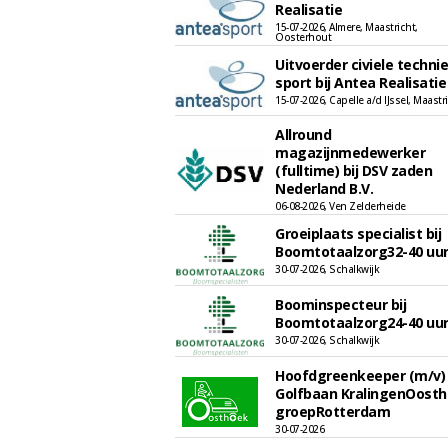
Realisatie
15-07-2026, Almere, Maastricht,
Oosterhout
Uitvoerder civiele techni
sport bij Antea Realisatie
15-07-2026, Capelle a/d IJssel, Maastr
Allround
magazijnmedewerker
(fulltime) bij DSV zaden
Nederland B.V.
06-08-2026, Ven Zelderheide
Groeiplaats specialist bij
Boomtotaalzorg32-40 uu
30-07-2026, Schalkwijk
Boominspecteur bij
Boomtotaalzorg24-40 uu
30-07-2026, Schalkwijk
Hoofdgreenkeeper (m/v)
Golfbaan KralingenOost
groepRotterdam
30-07-2026