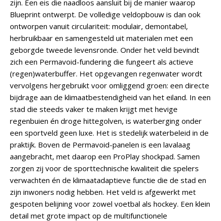
zijn. Een eis die naadloos aansluit bij de manier waarop
Blueprint ontwerpt. De volledige veldopbouw is dan ook
ontworpen vanuit circulariteit: modulair, demontabel,
herbruikbaar en samengesteld uit materialen met een
geborgde tweede levensronde. Onder het veld bevindt
zich een Permavoid-fundering die fungeert als actieve
(regen)waterbuffer. Het opgevangen regenwater wordt
vervolgens hergebruikt voor omliggend groen: een directe
bijdrage aan de klimaatbestendigheid van het eiland. In een
stad die steeds vaker te maken krijgt met hevige
regenbuien én droge hittegolven, is waterberging onder
een sportveld geen luxe. Het is stedelijk waterbeleid in de
praktijk. Boven de Permavoid-panelen is een lavalaag
aangebracht, met daarop een ProPlay shockpad. Samen
zorgen zij voor de sporttechnische kwaliteit die spelers
verwachten én de klimaatadaptieve functie die de stad en
zijn inwoners nodig hebben. Het veld is afgewerkt met
gespoten belijning voor zowel voetbal als hockey. Een klein
detail met grote impact op de multifunctionele