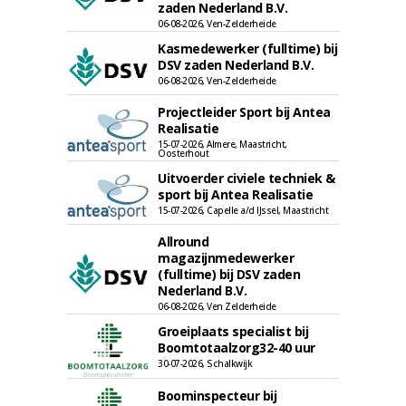
zaden Nederland B.V.
06-08-2026, Ven-Zelderheide
Kasmedewerker (fulltime) bij
DSV zaden Nederland B.V.
06-08-2026, Ven-Zelderheide
Projectleider Sport bij Antea
Realisatie
15-07-2026, Almere, Maastricht,
Oosterhout
Uitvoerder civiele techniek &
sport bij Antea Realisatie
15-07-2026, Capelle a/d IJssel, Maastricht
Allround
magazijnmedewerker
(fulltime) bij DSV zaden
Nederland B.V.
06-08-2026, Ven Zelderheide
Groeiplaats specialist bij
Boomtotaalzorg32-40 uur
30-07-2026, Schalkwijk
Boominspecteur bij