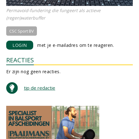
Permavoid-fundering die fungeert als actieve
(regen)waterbuffer
CSC Sport BV
LOGIN
met je e-mailadres om te reageren.
REACTIES
Er zijn nog geen reacties.
tip de redactie