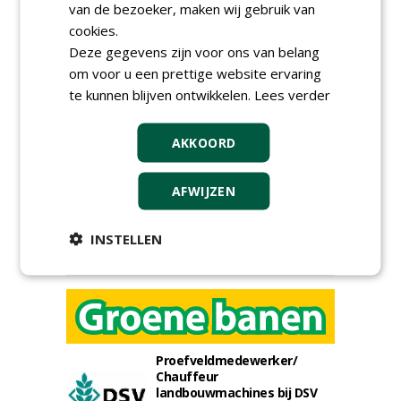
van de bezoeker, maken wij gebruik van
cookies.
Deze gegevens zijn voor ons van belang
om voor u een prettige website ervaring
Meld je aan voor onze digitale
te kunnen blijven ontwikkelen.
Lees verder
nieuwsbrief.
AKKOORD
AFWIJZEN
INSTELLEN
Proefveldmedewerker/
Chauffeur
landbouwmachines bij DSV