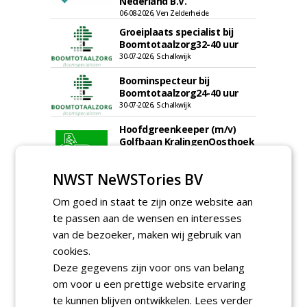
Nederland B.V.
06-08-2026, Ven Zelderheide
Groeiplaats specialist bij
Boomtotaalzorg32-40 uur
30-07-2026, Schalkwijk
Boominspecteur bij
Boomtotaalzorg24-40 uur
30-07-2026, Schalkwijk
Hoofdgreenkeeper (m/v)
Golfbaan KralingenOosthoek
groepRotterdam
30-07-2026
NWST NeWSTories BV
meer Groene Banen
Om goed in staat te zijn onze website aan
te passen aan de wensen en interesses
van de bezoeker, maken wij gebruik van
cookies.
Deze gegevens zijn voor ons van belang
om voor u een prettige website ervaring
te kunnen blijven ontwikkelen.
Lees verder