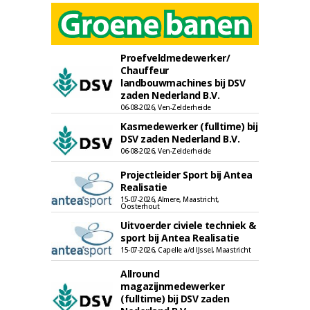
Proefveldmedewerker/
Chauffeur
landbouwmachines bij DSV
zaden Nederland B.V.
06-08-2026, Ven-Zelderheide
Kasmedewerker (fulltime) bij
DSV zaden Nederland B.V.
06-08-2026, Ven-Zelderheide
Projectleider Sport bij Antea
Realisatie
15-07-2026, Almere, Maastricht,
Oosterhout
Uitvoerder civiele techniek &
sport bij Antea Realisatie
15-07-2026, Capelle a/d IJssel, Maastricht
Allround
magazijnmedewerker
(fulltime) bij DSV zaden