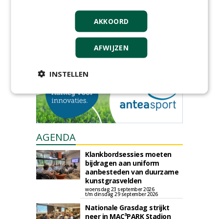
GREEN OUTLET
AKKOORD
Iedereen kan gratis kleine advertenties
plaatsen via zijn eigen account.
AFWIJZEN
Plaats een gratis advertentie
INSTELLEN
AGENDA
Klankbordsessies moeten
bijdragen aan uniform
aanbesteden van duurzame
kunstgrasvelden
woensdag 23 september 2026
t/m dinsdag 29 september 2026
Nationale Grasdag strijkt
neer in MAC³PARK Stadion