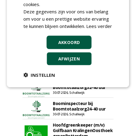
cookies.
Projectleider Sport bij Antea
Deze gegevens zijn voor ons van belang
Realisatie
om voor u een prettige website ervaring
15-07-2026, Almere, Maastricht,
Oosterhout
te kunnen blijven ontwikkelen.
Lees verder
Uitvoerder civiele techniek &
sport bij Antea Realisatie
15-07-2026, Capelle a/d IJssel, Maastricht
AKKOORD
Allround
magazijnmedewerker
AFWIJZEN
(fulltime) bij DSV zaden
Nederland B.V.
06-08-2026, Ven Zelderheide
INSTELLEN
Groeiplaats specialist bij
Boomtotaalzorg32-40 uur
30-07-2026, Schalkwijk
Boominspecteur bij
Boomtotaalzorg24-40 uur
30-07-2026, Schalkwijk
Hoofdgreenkeeper (m/v)
Golfbaan KralingenOosthoek
groepRotterdam