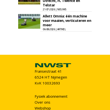
Utrecht, FC Twente en
Telstar
21-07-2026 | NIEUWS
Allett Omnia: één machine
voor maaien, verticuteren en
meer
06-08-2026 | ARTIKEL
Fransestraat 41
6524 HT Nijmegen
KvK 10032693
Fysiek abonnement
Over ons
Webshop