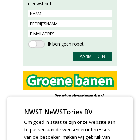
nieuwsbrief.
Proefveldmedewerker/
Chauffeur
landbouwmachines bij DSV
NWST NeWSTories BV
zaden Nederland B.V.
06-08-2026, Ven-Zelderheide
Om goed in staat te zijn onze website aan
Kasmedewerker (fulltime) bij
te passen aan de wensen en interesses
DSV zaden Nederland B.V.
van de bezoeker, maken wij gebruik van
06-08-2026, Ven-Zelderheide