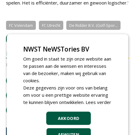
spelen. Het is efficiënter, duurzamer en gewoon logischer.'
FC Volendam
FC Utrecht
De Ridder B.V. (Golf-Spor...
LOGIN
met je e-mailadres om te reageren.
NWST NeWSTories BV
REACTIES
Om goed in staat te zijn onze website aan
Er zijn nog geen reacties.
te passen aan de wensen en interesses
van de bezoeker, maken wij gebruik van
cookies.
download artikel
Deze gegevens zijn voor ons van belang
om voor u een prettige website ervaring
bestel tijdschrift
te kunnen blijven ontwikkelen.
Lees verder
tip de redactie
AKKOORD
AFWIJZEN