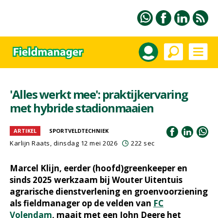
'Alles werkt mee': praktijkervaring
met hybride stadionmaaien
ARTIKEL
SPORTVELDTECHNIEK
Karlijn Raats
, dinsdag 12 mei 2026
222 sec
Marcel Klijn, eerder (hoofd)greenkeeper en
sinds 2025 werkzaam bij Wouter Uitentuis
agrarische dienstverlening en groenvoorziening
als fieldmanager op de velden van
FC
Volendam
, maait met een John Deere het