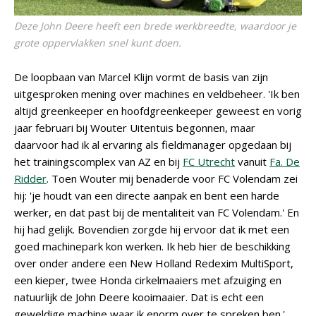
Deze John Deere heeft een brede werkbreedte, waardoor je
grote oppervlakken snel kunt doen.
De loopbaan van Marcel Klijn vormt de basis van zijn
uitgesproken mening over machines en veldbeheer. 'Ik ben
altijd greenkeeper en hoofdgreenkeeper geweest en vorig
jaar februari bij Wouter Uitentuis begonnen, maar
daarvoor had ik al ervaring als fieldmanager opgedaan bij
het trainingscomplex van AZ en bij
FC Utrecht
vanuit
Fa. De
Ridder
. Toen Wouter mij benaderde voor FC Volendam zei
hij: 'je houdt van een directe aanpak en bent een harde
werker, en dat past bij de mentaliteit van FC Volendam.' En
hij had gelijk. Bovendien zorgde hij ervoor dat ik met een
goed machinepark kon werken. Ik heb hier de beschikking
over onder andere een New Holland Redexim MultiSport,
een kieper, twee Honda cirkelmaaiers met afzuiging en
natuurlijk de John Deere kooimaaier. Dat is echt een
geweldige machine waar ik enorm over te spreken ben.'