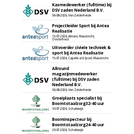
Kasmedewerker (fulltime) bij
DSV zaden Nederland B.V.
06-08-2026, Ven-Zelderheide
Projectleider Sport bij Antea
Realisatie
15-07-2026, Almere, Maastricht,
Oosterhout
Uitvoerder civiele techniek &
sport bij Antea Realisatie
15-07-2026, Capelle a/d IJssel, Maastricht
Allround
magazijnmedewerker
(fulltime) bij DSV zaden
Nederland B.V.
06-08-2026, Ven Zelderheide
Groeiplaats specialist bij
Boomtotaalzorg32-40 uur
30-07-2026, Schalkwijk
Boominspecteur bij
Boomtotaalzorg24-40 uur
30-07-2026, Schalkwijk