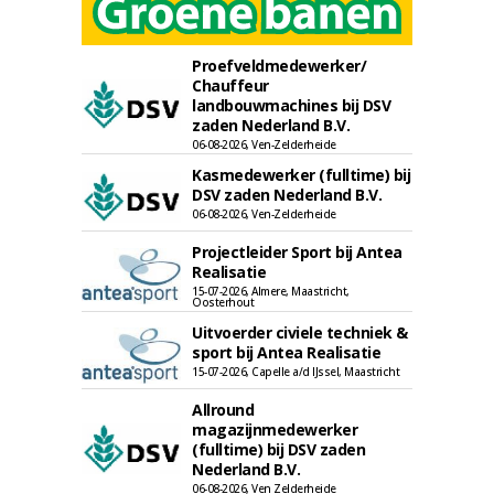
Proefveldmedewerker/
Chauffeur
landbouwmachines bij DSV
zaden Nederland B.V.
06-08-2026, Ven-Zelderheide
Kasmedewerker (fulltime) bij
DSV zaden Nederland B.V.
06-08-2026, Ven-Zelderheide
Projectleider Sport bij Antea
Realisatie
15-07-2026, Almere, Maastricht,
Oosterhout
Uitvoerder civiele techniek &
sport bij Antea Realisatie
15-07-2026, Capelle a/d IJssel, Maastricht
Allround
magazijnmedewerker
(fulltime) bij DSV zaden
Nederland B.V.
06-08-2026, Ven Zelderheide