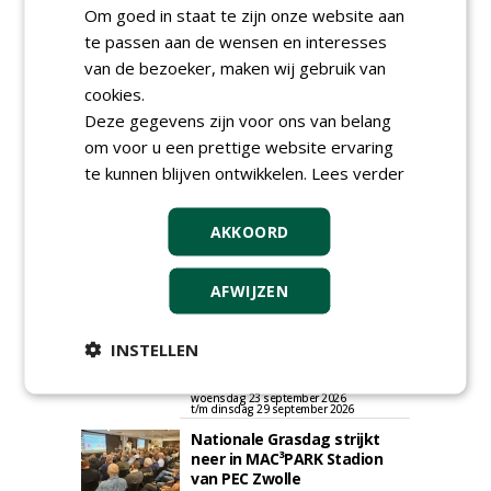
Om goed in staat te zijn onze website aan
Iedereen kan gratis kleine advertenties
te passen aan de wensen en interesses
plaatsen via zijn eigen account.
van de bezoeker, maken wij gebruik van
Plaats een gratis advertentie
cookies.
Deze gegevens zijn voor ons van belang
om voor u een prettige website ervaring
te kunnen blijven ontwikkelen.
Lees verder
AKKOORD
AGENDA
AFWIJZEN
Klankbordsessies moeten
bijdragen aan uniform
INSTELLEN
aanbesteden van duurzame
kunstgrasvelden
woensdag 23 september 2026
t/m dinsdag 29 september 2026
Nationale Grasdag strijkt
neer in MAC³PARK Stadion
van PEC Zwolle