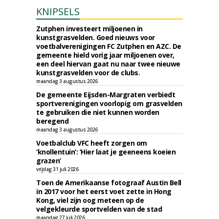
KNIPSELS
Zutphen investeert miljoenen in
kunstgrasvelden. Goed nieuws voor
voetbalverenigingen FC Zutphen en AZC. De
gemeente hield vorig jaar miljoenen over,
een deel hiervan gaat nu naar twee nieuwe
kunstgrasvelden voor de clubs.
maandag 3 augustus 2026
De gemeente Eijsden-Margraten verbiedt
sportverenigingen voorlopig om grasvelden
te gebruiken die niet kunnen worden
beregend
maandag 3 augustus 2026
Voetbalclub VFC heeft zorgen om
‘knollentuin’: ‘Hier laat je geeneens koeien
grazen’
vrijdag 31 juli 2026
Toen de Amerikaanse fotograaf Austin Bell
in 2017 voor het eerst voet zette in Hong
Kong, viel zijn oog meteen op de
velgekleurde sportvelden van de stad
maandag 27 juli 2026