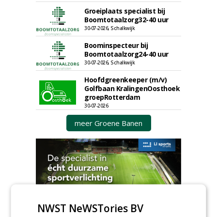
Groeiplaats specialist bij
Boomtotaalzorg32-40 uur
30-07-2026, Schalkwijk
Boominspecteur bij
Boomtotaalzorg24-40 uur
30-07-2026, Schalkwijk
Hoofdgreenkeeper (m/v)
Golfbaan KralingenOosthoek
groepRotterdam
30-07-2026
meer Groene Banen
NWST NeWSTories BV
GREEN OUTLET