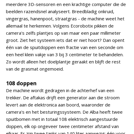
meerdere 3D-sensoren en een krachtige computer die de
beelden razendsnel analyseert. Breedbladig onkruid,
vingergras, hanenpoot, straatgras - de machine weet het
allemaal te herkennen. Volgens Ecorobotix pikken de
camera's zelfs plantjes op van maar een paar millimeter
groot. Ziet het systeem iets dat er niet hoort? Dan opent
één van de spuitdoppen een fractie van een seconde om
een heel klein vakje van 3 bij 3 centimeter te behandelen.
Zo wordt alleen het doelplantje geraakt en blijft de rest
van de grasmat ongemoeid.
108 doppen
De machine wordt gedragen in de achterhef van een
trekker. De aftakas drijft een generator aan die stroom
levert aan de elektronica aan boord, waaronder de
camera's en het besturingssysteem. De Alba heeft twee
spuitbomen met in totaal 108 elektrisch aangestuurde
doppen, elk op ongeveer twee centimeter afstand van
elkaar. Er zijn twee tanks van 140 liter aanwezig: één voor