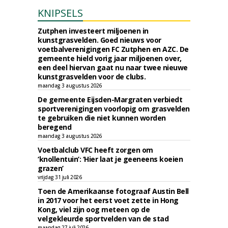
KNIPSELS
Zutphen investeert miljoenen in
kunstgrasvelden. Goed nieuws voor
voetbalverenigingen FC Zutphen en AZC. De
gemeente hield vorig jaar miljoenen over,
een deel hiervan gaat nu naar twee nieuwe
kunstgrasvelden voor de clubs.
maandag 3 augustus 2026
De gemeente Eijsden-Margraten verbiedt
sportverenigingen voorlopig om grasvelden
te gebruiken die niet kunnen worden
beregend
maandag 3 augustus 2026
Voetbalclub VFC heeft zorgen om
‘knollentuin’: ‘Hier laat je geeneens koeien
grazen’
vrijdag 31 juli 2026
Toen de Amerikaanse fotograaf Austin Bell
in 2017 voor het eerst voet zette in Hong
Kong, viel zijn oog meteen op de
velgekleurde sportvelden van de stad
maandag 27 juli 2026