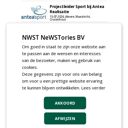
Projectleider Sport bij Antea
Realisatie
15-07-2026, Almere, Maastricht,
Oosterhout
Uitvoerder civiele techniek &
sport bij Antea Realisatie
NWST NeWSTories BV
15-07-2026, Capelle a/d IJssel, Maastricht
Om goed in staat te zijn onze website aan
Meewerkend Voorman
Sportvelden bij
te passen aan de wensen en interesses
Werkorganisatie BUCH
van de bezoeker, maken wij gebruik van
09-07-2026, Castricum en Uitgeest
cookies.
Allround
Deze gegevens zijn voor ons van belang
magazijnmedewerker
om voor u een prettige website ervaring
(fulltime) bij DSV zaden
Nederland B.V.
te kunnen blijven ontwikkelen.
Lees verder
06-08-2026, Ven Zelderheide
Groeiplaats specialist bij
AKKOORD
Boomtotaalzorg32-40 uur
30-07-2026, Schalkwijk
AFWIJZEN
Boominspecteur bij
Boomtotaalzorg24-40 uur