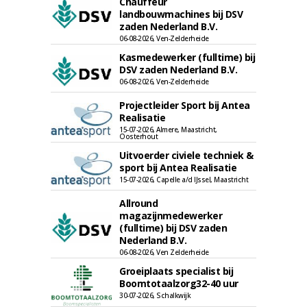
Chauffeur
landbouwmachines bij DSV
zaden Nederland B.V.
06-08-2026, Ven-Zelderheide
Kasmedewerker (fulltime) bij
DSV zaden Nederland B.V.
06-08-2026, Ven-Zelderheide
Projectleider Sport bij Antea
Realisatie
15-07-2026, Almere, Maastricht,
Oosterhout
Uitvoerder civiele techniek &
sport bij Antea Realisatie
15-07-2026, Capelle a/d IJssel, Maastricht
Allround
magazijnmedewerker
(fulltime) bij DSV zaden
Nederland B.V.
06-08-2026, Ven Zelderheide
Groeiplaats specialist bij
Boomtotaalzorg32-40 uur
30-07-2026, Schalkwijk