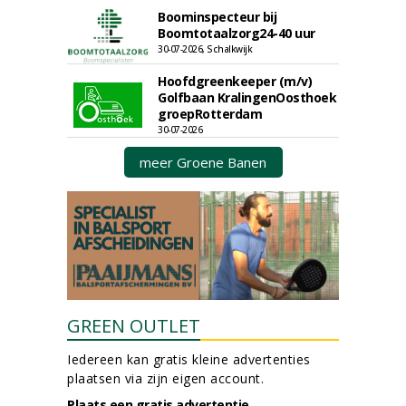
Boominspecteur bij
Boomtotaalzorg24-40 uur
30-07-2026, Schalkwijk
Hoofdgreenkeeper (m/v)
Golfbaan KralingenOosthoek
groepRotterdam
30-07-2026
meer Groene Banen
GREEN OUTLET
Iedereen kan gratis kleine advertenties
plaatsen via zijn eigen account.
Plaats een gratis advertentie