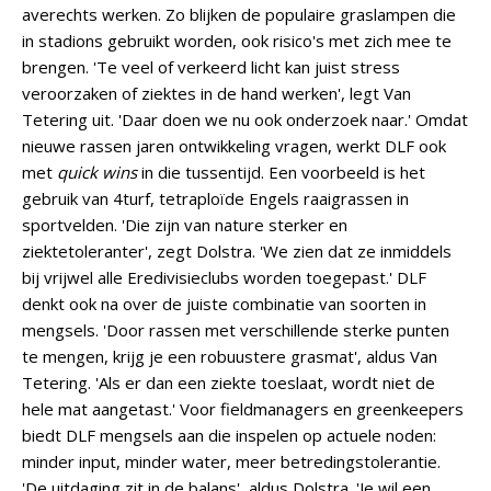
averechts werken. Zo blijken de populaire graslampen die
in stadions gebruikt worden, ook risico's met zich mee te
brengen. 'Te veel of verkeerd licht kan juist stress
veroorzaken of ziektes in de hand werken', legt Van
Tetering uit. 'Daar doen we nu ook onderzoek naar.' Omdat
nieuwe rassen jaren ontwikkeling vragen, werkt DLF ook
met
quick wins
in die tussentijd. Een voorbeeld is het
gebruik van 4turf, tetraploïde Engels raaigrassen in
sportvelden. 'Die zijn van nature sterker en
ziektetoleranter', zegt Dolstra. 'We zien dat ze inmiddels
bij vrijwel alle Eredivisieclubs worden toegepast.' DLF
denkt ook na over de juiste combinatie van soorten in
mengsels. 'Door rassen met verschillende sterke punten
te mengen, krijg je een robuustere grasmat', aldus Van
Tetering. 'Als er dan een ziekte toeslaat, wordt niet de
hele mat aangetast.' Voor fieldmanagers en greenkeepers
biedt DLF mengsels aan die inspelen op actuele noden:
minder input, minder water, meer betredingstolerantie.
'De uitdaging zit in de balans', aldus Dolstra. 'Je wil een