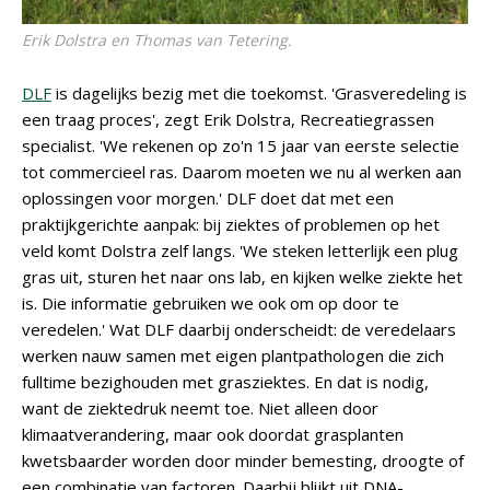
Erik Dolstra en Thomas van Tetering.
DLF
is dagelijks bezig met die toekomst. 'Grasveredeling is
een traag proces', zegt Erik Dolstra, Recreatiegrassen
specialist. 'We rekenen op zo'n 15 jaar van eerste selectie
tot commercieel ras. Daarom moeten we nu al werken aan
oplossingen voor morgen.' DLF doet dat met een
praktijkgerichte aanpak: bij ziektes of problemen op het
veld komt Dolstra zelf langs. 'We steken letterlijk een plug
gras uit, sturen het naar ons lab, en kijken welke ziekte het
is. Die informatie gebruiken we ook om op door te
veredelen.' Wat DLF daarbij onderscheidt: de veredelaars
werken nauw samen met eigen plantpathologen die zich
fulltime bezighouden met grasziektes. En dat is nodig,
want de ziektedruk neemt toe. Niet alleen door
klimaatverandering, maar ook doordat grasplanten
kwetsbaarder worden door minder bemesting, droogte of
een combinatie van factoren. Daarbij blijkt uit DNA-