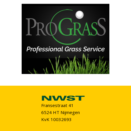
Fransestraat 41
6524 HT Nijmegen
KvK 10032693