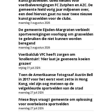
kunstgrasvelden. Goed nieuws voor
voetbalverenigingen FC Zutphen en AZC. De
gemeente hield vorig jaar miljoenen over,
een deel hiervan gaat nu naar twee nieuwe
kunstgrasvelden voor de clubs.
maandag 3 augustus 2026
De gemeente Eijsden-Margraten verbiedt
sportverenigingen voorlopig om grasvelden
te gebruiken die niet kunnen worden
beregend
maandag 3 augustus 2026
Voetbalclub VFC heeft zorgen om
‘knollentuin’: ‘Hier laat je geeneens koeien
grazen’
vrijdag 31 juli 2026
Toen de Amerikaanse fotograaf Austin Bell
in 2017 voor het eerst voet zette in Hong
Kong, viel zijn oog meteen op de
velgekleurde sportvelden van de stad
maandag 27 juli 2026
Friese Boys vraagt gemeente om oplossing
voor overbelaste sportvelden
maandag 27 juli 2026