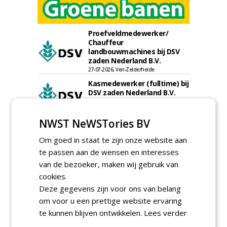
Proefveldmedewerker/
Chauffeur
landbouwmachines bij DSV
zaden Nederland B.V.
27-07-2026, Ven-Zelderheide
Kasmedewerker (fulltime) bij
DSV zaden Nederland B.V.
27-07-2026, Ven-Zelderheide
Projectleider Sport bij Antea
NWST NeWSTories BV
Realisatie
15-07-2026, Almere, Maastricht,
Om goed in staat te zijn onze website aan
Oosterhout
te passen aan de wensen en interesses
Uitvoerder civiele techniek &
van de bezoeker, maken wij gebruik van
sport bij Antea Realisatie
15-07-2026, Capelle a/d IJssel, Maastricht
cookies.
Deze gegevens zijn voor ons van belang
Meewerkend Voorman
om voor u een prettige website ervaring
Sportvelden bij
Werkorganisatie BUCH
te kunnen blijven ontwikkelen.
Lees verder
09-07-2026, Castricum en Uitgeest