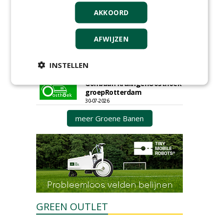
Groeiplaats specialist bij
AKKOORD
Boomtotaalzorg32-40 uur
30-07-2026, Schalkwijk
AFWIJZEN
Boominspecteur bij
Boomtotaalzorg24-40 uur
30-07-2026, Schalkwijk
INSTELLEN
Hoofdgreenkeeper (m/v)
Golfbaan KralingenOosthoek
groepRotterdam
30-07-2026
meer Groene Banen
GREEN OUTLET