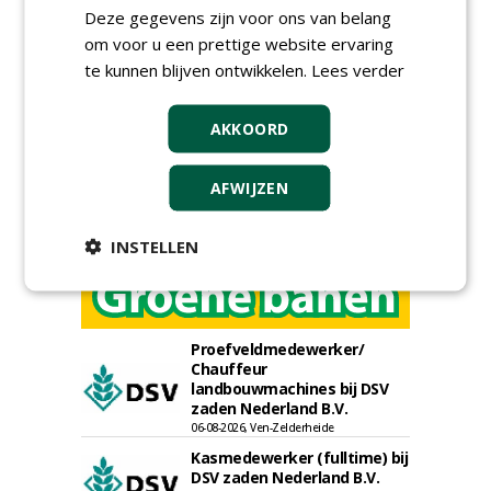
Meld je aan voor onze digitale
Deze gegevens zijn voor ons van belang
nieuwsbrief.
om voor u een prettige website ervaring
te kunnen blijven ontwikkelen.
Lees verder
AKKOORD
AFWIJZEN
INSTELLEN
Proefveldmedewerker/
Chauffeur
landbouwmachines bij DSV
zaden Nederland B.V.
06-08-2026, Ven-Zelderheide
Kasmedewerker (fulltime) bij
DSV zaden Nederland B.V.