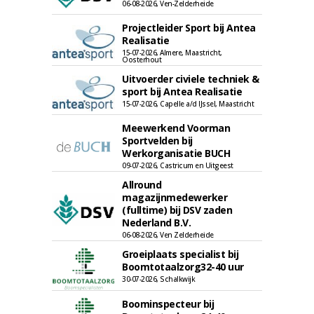
06-08-2026, Ven-Zelderheide
Projectleider Sport bij Antea
Realisatie
15-07-2026, Almere, Maastricht,
Oosterhout
Uitvoerder civiele techniek &
sport bij Antea Realisatie
15-07-2026, Capelle a/d IJssel, Maastricht
Meewerkend Voorman
Sportvelden bij
Werkorganisatie BUCH
09-07-2026, Castricum en Uitgeest
Allround
magazijnmedewerker
(fulltime) bij DSV zaden
Nederland B.V.
06-08-2026, Ven Zelderheide
Groeiplaats specialist bij
Boomtotaalzorg32-40 uur
30-07-2026, Schalkwijk
Boominspecteur bij