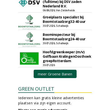
(fulltime) bij DSV zaden
Nederland B.V.
06-08-2026, Ven Zelderheide
Groeiplaats specialist bij
Boomtotaalzorg32-40 uur
30-07-2026, Schalkwijk
Boominspecteur bij
Boomtotaalzorg24-40 uur
30-07-2026, Schalkwijk
Hoofdgreenkeeper (m/v)
Golfbaan KralingenOosthoek
groepRotterdam
30-07-2026
meer Groene Banen
GREEN OUTLET
Iedereen kan gratis kleine advertenties
plaatsen via zijn eigen account.