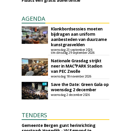
Plaats een gratis advertentie
AGENDA
Klankbordsessies moeten
bijdragen aan uniform
aanbesteden van duurzame
kunstgrasvelden
woensdag 23 september 2026
t/m dinsdag 29 september 2026
Nationale Grasdag strijkt
neer in MAC³PARK Stadion
van PEC Zwolle
woensdag 18 november 2026
Save the Date: Green Gala op
woensdag 2 december
woensdag 2 december 2026
TENDERS
Gemeente Bergen gunt herinrichting
sportpark Hogedijk - VV Egmond te