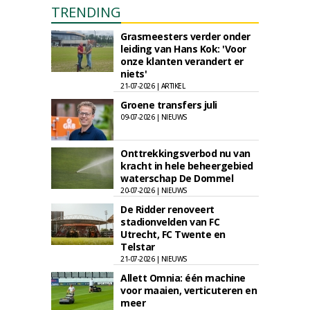
TRENDING
Grasmeesters verder onder
leiding van Hans Kok: 'Voor
onze klanten verandert er
niets'
21-07-2026 | ARTIKEL
Groene transfers juli
09-07-2026 | NIEUWS
Onttrekkingsverbod nu van
kracht in hele beheergebied
waterschap De Dommel
20-07-2026 | NIEUWS
De Ridder renoveert
stadionvelden van FC
Utrecht, FC Twente en
Telstar
21-07-2026 | NIEUWS
Allett Omnia: één machine
voor maaien, verticuteren en
meer