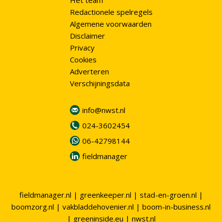
Het team
Redactionele spelregels
Algemene voorwaarden
Disclaimer
Privacy
Cookies
Adverteren
Verschijningsdata
info@nwst.nl
024-3602454
06-42798144
fieldmanager
fieldmanager.nl
|
greenkeeper.nl
|
stad-en-groen.nl
|
boomzorg.nl
|
vakbladdehovenier.nl
|
boom-in-business.nl
|
greeninside.eu
|
nwst.nl