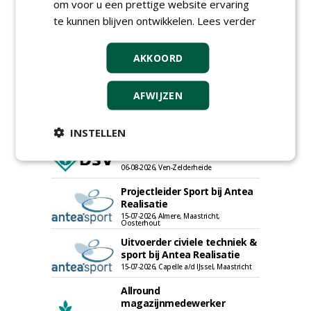
om voor u een prettige website ervaring
te kunnen blijven ontwikkelen.
Lees verder
AKKOORD
Proefveldmedewerker/
Chauffeur
AFWIJZEN
landbouwmachines bij DSV
zaden Nederland B.V.
06-08-2026, Ven-Zelderheide
INSTELLEN
Kasmedewerker (fulltime) bij
DSV zaden Nederland B.V.
06-08-2026, Ven-Zelderheide
Projectleider Sport bij Antea
Realisatie
15-07-2026, Almere, Maastricht,
Oosterhout
Uitvoerder civiele techniek &
sport bij Antea Realisatie
15-07-2026, Capelle a/d IJssel, Maastricht
Allround
magazijnmedewerker