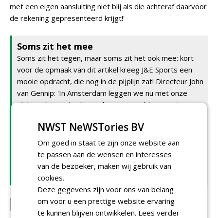
met een eigen aansluiting niet blij als die achteraf daarvoor
de rekening gepresenteerd krijgt!'
Soms zit het mee
Soms zit het tegen, maar soms zit het ook mee: kort
voor de opmaak van dit artikel kreeg J&E Sports een
mooie opdracht, die nog in de pijplijn zat! Directeur John
van Gennip: 'In Amsterdam leggen we nu met onze
elektrische methode vier kunstgrasvelden aan. Dit gaat
om sportpark De Eendracht, waar De Volewijckers
NWST NeWSTories BV
spelen. Het is vrij laat in het seizoen en de velden
verschillen, zodat we ook weer nieuwe ervaring kunnen
Om goed in staat te zijn onze website aan
opdoen. De opdrachtgever zag er geen problemen in
te passen aan de wensen en interesses
dat wij met die ene werkploeg met materieel slechts
van de bezoeker, maken wij gebruik van
aan één veld tegelijk kunnen werken.'
cookies.
Deze gegevens zijn voor ons van belang
om voor u een prettige website ervaring
J&E Sports
te kunnen blijven ontwikkelen.
Lees verder