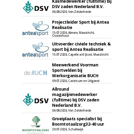
Kasmedewerker (fulltime) bij
DSV zaden Nederland B.V.
06-08-2026, Ven-Zelderheide
Projectleider Sport bij Antea
Realisatie
15-07-2026, Almere, Maastricht,
Oosterhout
Uitvoerder civiele techniek &
sport bij Antea Realisatie
15-07-2026, Capelle a/d IJssel, Maastricht
Meewerkend Voorman
Sportvelden bij
Werkorganisatie BUCH
09-07-2026, Castricum en Uitgeest
Allround
magazijnmedewerker
(fulltime) bij DSV zaden
Nederland B.V.
06-08-2026, Ven Zelderheide
Groeiplaats specialist bij
Boomtotaalzorg32-40 uur
30-07-2026, Schalkwijk