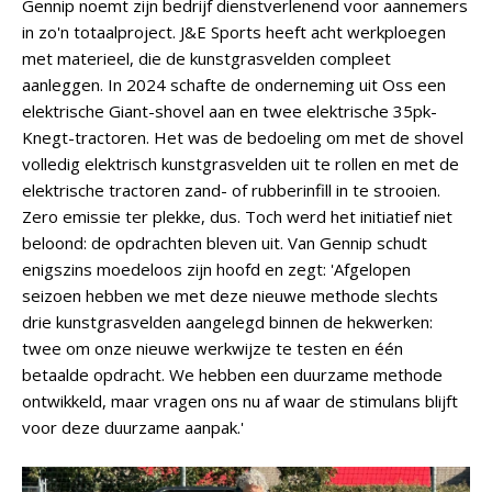
Gennip noemt zijn bedrijf dienstverlenend voor aannemers
in zo'n totaalproject. J&E Sports heeft acht werkploegen
met materieel, die de kunstgrasvelden compleet
aanleggen. In 2024 schafte de onderneming uit Oss een
elektrische Giant-shovel aan en twee elektrische 35pk-
Knegt-tractoren. Het was de bedoeling om met de shovel
volledig elektrisch kunstgrasvelden uit te rollen en met de
elektrische tractoren zand- of rubberinfill in te strooien.
Zero emissie ter plekke, dus. Toch werd het initiatief niet
beloond: de opdrachten bleven uit. Van Gennip schudt
enigszins moedeloos zijn hoofd en zegt: 'Afgelopen
seizoen hebben we met deze nieuwe methode slechts
drie kunstgrasvelden aangelegd binnen de hekwerken:
twee om onze nieuwe werkwijze te testen en één
betaalde opdracht. We hebben een duurzame methode
ontwikkeld, maar vragen ons nu af waar de stimulans blijft
voor deze duurzame aanpak.'