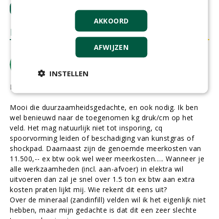
LOGIN
met je e-mailadres om te reageren.
AKKOORD
REACTIES
AFWIJZEN
Gerrit de Koe
Gerrit de Koe | Adviseur Sport en Cultuurtechniek
dinsdag 11 november 2025
INSTELLEN
Beste allen, even over duurzaamheid, zand en kurk!
Mooi die duurzaamheidsgedachte, en ook nodig. Ik ben
wel benieuwd naar de toegenomen kg druk/cm op het
veld. Het mag natuurlijk niet tot insporing, cq
spoorvorming leiden of beschadiging van kunstgras of
shockpad. Daarnaast zijn de genoemde meerkosten van
11.500,-- ex btw ook wel weer meerkosten..... Wanneer je
alle werkzaamheden (incl. aan-afvoer) in elektra wil
uitvoeren dan zal je snel over 1.5 ton ex btw aan extra
kosten praten lijkt mij. Wie rekent dit eens uit?
Over de mineraal (zandinfill) velden wil ik het eigenlijk niet
hebben, maar mijn gedachte is dat dit een zeer slechte