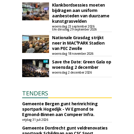
Klankbordsessies moeten
bijdragen aan uniform
aanbesteden van duurzame
kunstgrasvelden
woensdag 23 september 2026
t/m dinsdag 29 september 2026
Nationale Grasdag strijkt
neer in MAC³PARK Stadion
van PEC Zwolle
woensdag 18 november 2026
Save the Date: Green Gala op
woensdag 2 december
woensdag 2 december 2026
TENDERS
Gemeente Bergen gunt herinrichting
sportpark Hogedijk - VV Egmond te
Egmond-Binnen aan Compeer Infra.
vrijdag 31 juli 2026
Gemeente Dordrecht gunt veldrenovaties
sportpark Schildman aan CSC Sport.