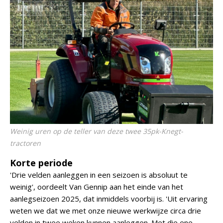
Weinig uren op de teller van deze twee 35pk-Knegt-
tractoren
Korte periode
'Drie velden aanleggen in een seizoen is absoluut te
weinig', oordeelt Van Gennip aan het einde van het
aanlegseizoen 2025, dat inmiddels voorbij is. 'Uit ervaring
weten we dat we met onze nieuwe werkwijze circa drie
velden in twee weken kunnen aanleggen. Met die ene