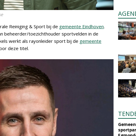
AGEN
ke
rale Reiniging & Sport bij de
gemeente Eindhoven
.
an beheerder/toezichthouder sportvelden in de
kels werkt als rayonleider sport bij de
gemeente
or deze titel.
TEND
Gemeent
sportpar
Egmond-