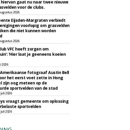
 hiervan gaat nu naar twee nieuwe
svelden voor de clubs.
augustus 2026
ente Eijsden-Margraten verbiedt
enigingen voorlopig om grasvelden
iken die niet kunnen worden
d
augustus 2026
lub VFC heeft zorgen om
uin’: ‘Hier laat je geeneens koeien
li 2026
Amerikaanse fotograaf Austin Bell
voor het eerst voet zette in Hong
el zijn oog meteen op de
urde sportvelden van de stad
juli 2026
oys vraagt gemeente om oplossing
rbelaste sportvelden
juli 2026
DING