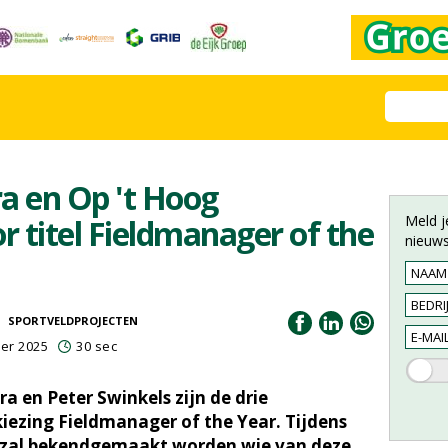
a en Op 't Hoog
Meld j
 titel Fieldmanager of the
nieuws
SPORTVELDPROJECTEN
er 2025
30 sec
a en Peter Swinkels zijn de drie
ezing Fieldmanager of the Year. Tijdens
 zal bekendgemaakt worden wie van deze