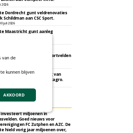
li 2026
e Dordrecht gunt veldrenovaties
k Schildman aan CSC Sport.
 juli 2026
e Maastricht gunt aanleg
svelden aan Finovi.
 juli 2026
e Westerveld gunt
reenkomst onderhoud sportvelden
s van de
ma Sport en Groen.
 juli 2026
te kunnen blijven
e Den Haag gunt levering van
n en meststoffen aan Vitagro.
li 2026
AKKOORD
ELS
investeert miljoenen in
svelden. Goed nieuws voor
erenigingen FC Zutphen en AZC. De
 hield vorig jaar miljoenen over,