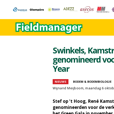
Swinkels, Kamstr
genomineerd voor
Year
NIEUWS
BODEM & BODEMBIOLOGIE
Wijnand Meijboom
, maandag 6 oktob
Stef op 't Hoog, René Kamstr
genomineerden voor de verki
het Green Gala in november