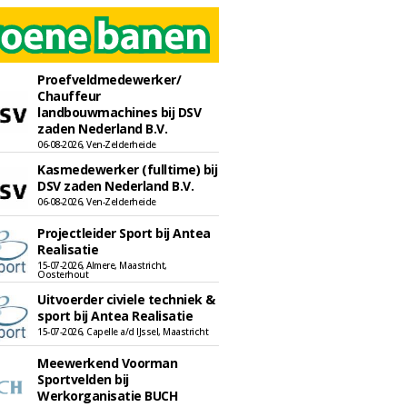
Proefveldmedewerker/
Chauffeur
landbouwmachines bij DSV
zaden Nederland B.V.
06-08-2026, Ven-Zelderheide
Kasmedewerker (fulltime) bij
DSV zaden Nederland B.V.
06-08-2026, Ven-Zelderheide
Projectleider Sport bij Antea
Realisatie
15-07-2026, Almere, Maastricht,
Oosterhout
Uitvoerder civiele techniek &
sport bij Antea Realisatie
15-07-2026, Capelle a/d IJssel, Maastricht
Meewerkend Voorman
Sportvelden bij
Werkorganisatie BUCH