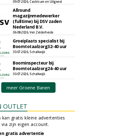
09-07-2026, Castricum en Uitgeest
Allround
magazijnmedewerker
(fulltime) bij DSV zaden
Nederland B.V.
06-08-2026, Ven Zelderheide
Groeiplaats specialist bij
Boomtotaalzorg32-40 uur
30-07-2026, Schalkwijk
Boominspecteur bij
Boomtotaalzorg24-40 uur
30-07-2026, Schalkwijk
meer Groene Banen
N OUTLET
 kan gratis kleine advertenties
 via zijn eigen account.
en gratis advertentie