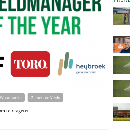
 Waadhoeke
Gemeente Venlo
m te reageren.