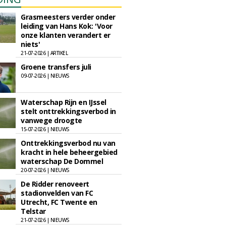
Grasmeesters verder onder
leiding van Hans Kok: 'Voor
onze klanten verandert er
niets'
21-07-2026 | ARTIKEL
Groene transfers juli
09-07-2026 | NIEUWS
Waterschap Rijn en IJssel
stelt onttrekkingsverbod in
vanwege droogte
15-07-2026 | NIEUWS
Onttrekkingsverbod nu van
kracht in hele beheergebied
waterschap De Dommel
20-07-2026 | NIEUWS
De Ridder renoveert
stadionvelden van FC
Utrecht, FC Twente en
Telstar
21-07-2026 | NIEUWS