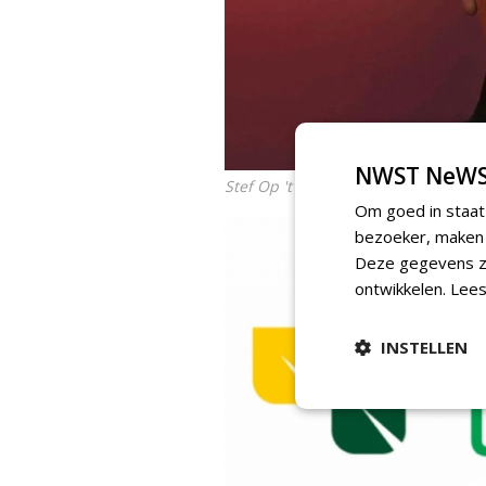
NWST NeWS
Stef Op 't Hoog, gemeente Eindhov
Om goed in staat
bezoeker, maken w
Deze gegevens zi
ontwikkelen.
Lees
INSTELLEN