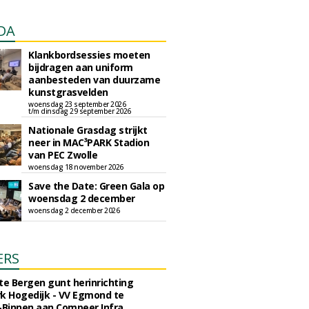
DA
Klankbordsessies moeten
bijdragen aan uniform
aanbesteden van duurzame
kunstgrasvelden
woensdag 23 september 2026
t/m dinsdag 29 september 2026
Nationale Grasdag strijkt
neer in MAC³PARK Stadion
van PEC Zwolle
woensdag 18 november 2026
Save the Date: Green Gala op
woensdag 2 december
woensdag 2 december 2026
ERS
e Bergen gunt herinrichting
k Hogedijk - VV Egmond te
Binnen aan Compeer Infra.