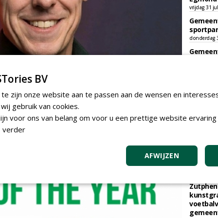
vrijdag 31 ju
Gemeent
sportpar
donderdag 30
Gemeent
kunstgra
woensdag 29
Tories BV
Gemeent
en
raamove
 te zijn onze website aan te passen aan de wensen en interesse
aan Bou
ij gebruik van cookies.
woensdag 29
jn voor ons van belang om voor u een prettige website ervaring 
Gemeent
 verder
graszade
vrijdag 17 ju
AFWIJZEN
KNIPS
Zutphen 
kunstgra
voetbalv
gemeente