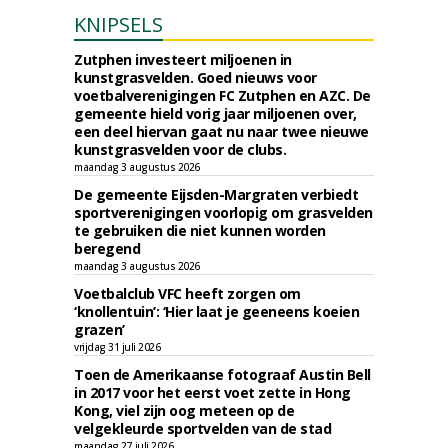
KNIPSELS
Zutphen investeert miljoenen in
kunstgrasvelden. Goed nieuws voor
voetbalverenigingen FC Zutphen en AZC. De
gemeente hield vorig jaar miljoenen over,
een deel hiervan gaat nu naar twee nieuwe
kunstgrasvelden voor de clubs.
maandag 3 augustus 2026
De gemeente Eijsden-Margraten verbiedt
sportverenigingen voorlopig om grasvelden
te gebruiken die niet kunnen worden
beregend
maandag 3 augustus 2026
Voetbalclub VFC heeft zorgen om
‘knollentuin’: ‘Hier laat je geeneens koeien
grazen’
vrijdag 31 juli 2026
Toen de Amerikaanse fotograaf Austin Bell
in 2017 voor het eerst voet zette in Hong
Kong, viel zijn oog meteen op de
velgekleurde sportvelden van de stad
maandag 27 juli 2026