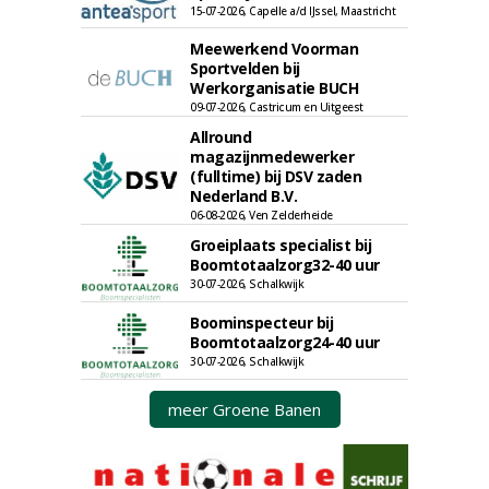
15-07-2026, Capelle a/d IJssel, Maastricht
Meewerkend Voorman
Sportvelden bij
Werkorganisatie BUCH
09-07-2026, Castricum en Uitgeest
Allround
magazijnmedewerker
(fulltime) bij DSV zaden
Nederland B.V.
06-08-2026, Ven Zelderheide
Groeiplaats specialist bij
Boomtotaalzorg32-40 uur
30-07-2026, Schalkwijk
Boominspecteur bij
Boomtotaalzorg24-40 uur
30-07-2026, Schalkwijk
meer Groene Banen