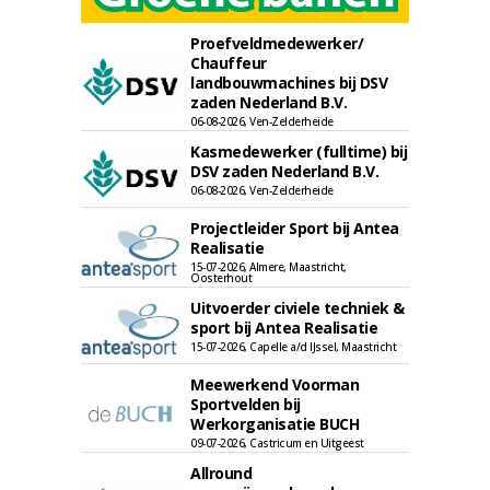
Proefveldmedewerker/
Chauffeur
landbouwmachines bij DSV
zaden Nederland B.V.
06-08-2026, Ven-Zelderheide
Kasmedewerker (fulltime) bij
DSV zaden Nederland B.V.
06-08-2026, Ven-Zelderheide
Projectleider Sport bij Antea
Realisatie
15-07-2026, Almere, Maastricht,
Oosterhout
Uitvoerder civiele techniek &
sport bij Antea Realisatie
15-07-2026, Capelle a/d IJssel, Maastricht
Meewerkend Voorman
Sportvelden bij
Werkorganisatie BUCH
09-07-2026, Castricum en Uitgeest
Allround