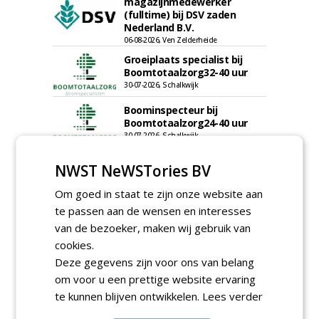
magazijnmedewerker
(fulltime) bij DSV zaden
Nederland B.V.
06-08-2026, Ven Zelderheide
Groeiplaats specialist bij
Boomtotaalzorg32-40 uur
30-07-2026, Schalkwijk
Boominspecteur bij
Boomtotaalzorg24-40 uur
30-07-2026, Schalkwijk
meer Groene Banen
NWST NeWSTories BV
Om goed in staat te zijn onze website aan
te passen aan de wensen en interesses
van de bezoeker, maken wij gebruik van
cookies.
Deze gegevens zijn voor ons van belang
om voor u een prettige website ervaring
GREEN OUTLET
te kunnen blijven ontwikkelen.
Lees verder