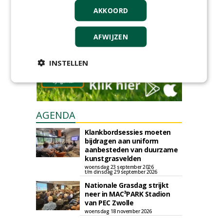
Iedereen kan gratis kleine advertenties
AKKOORD
plaatsen via zijn eigen account.
Plaats een gratis advertentie
AFWIJZEN
INSTELLEN
AGENDA
Klankbordsessies moeten
bijdragen aan uniform
aanbesteden van duurzame
kunstgrasvelden
woensdag 23 september 2026
t/m dinsdag 29 september 2026
Nationale Grasdag strijkt
neer in MAC³PARK Stadion
van PEC Zwolle
woensdag 18 november 2026