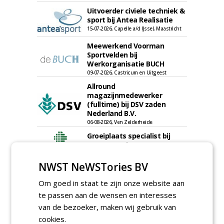
Uitvoerder civiele techniek &
sport bij Antea Realisatie
15-07-2026, Capelle a/d IJssel, Maastricht
Meewerkend Voorman
Sportvelden bij
Werkorganisatie BUCH
09-07-2026, Castricum en Uitgeest
Allround
magazijnmedewerker
(fulltime) bij DSV zaden
Nederland B.V.
06-08-2026, Ven Zelderheide
Groeiplaats specialist bij
Boomtotaalzorg32-40 uur
30-07-2026, Schalkwijk
NWST NeWSTories BV
Boominspecteur bij
Boomtotaalzorg24-40 uur
Om goed in staat te zijn onze website aan
30-07-2026, Schalkwijk
te passen aan de wensen en interesses
van de bezoeker, maken wij gebruik van
meer Groene Banen
cookies.