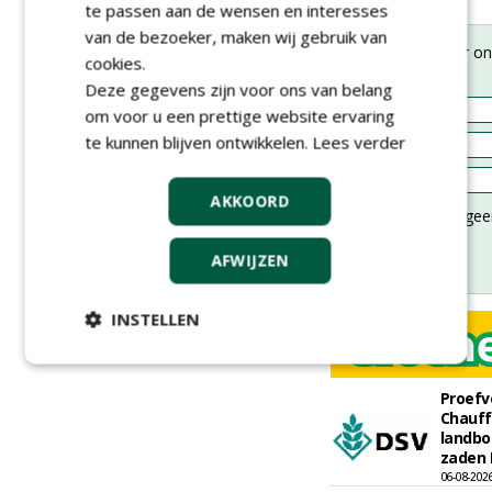
te passen aan de wensen en interesses
van de bezoeker, maken wij gebruik van
Meld je aan voor onz
cookies.
nieuwsbrief.
Deze gegevens zijn voor ons van belang
om voor u een prettige website ervaring
te kunnen blijven ontwikkelen.
Lees verder
AKKOORD
AFWIJZEN
INSTELLEN
Proefv
Chauff
landbo
zaden 
06-08-202