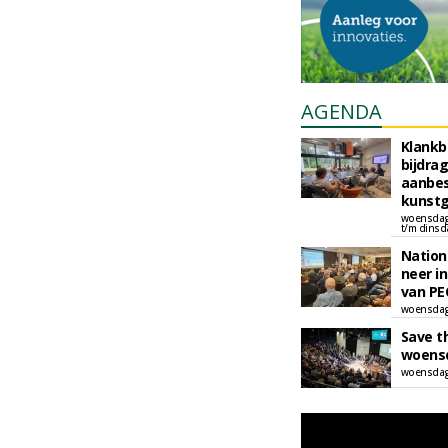
AGENDA
Klankb
bijdra
aanbe
kunstg
woensdag
t/m dinsd
Nation
neer i
van PE
woensdag
Save t
woens
woensdag