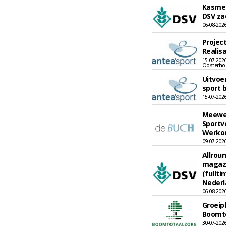
Kasmed
DSV za
06-08-202
Project
Realisa
15-07-2026
Oosterho
Uitvoer
sport b
15-07-2026
Meewe
Sportve
Werkor
09-07-202
Allrou
magaz
(fullti
Nederl
06-08-202
Groeipl
Boomto
30-07-2026