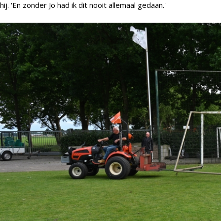
hij. 'En zonder Jo had ik dit nooit allemaal gedaan.'