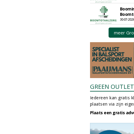
Boomin
Boomto
30-07-2026
meer Gro
GREEN OUTLET
Iedereen kan gratis k
plaatsen via zijn eig
Plaats een gratis adv