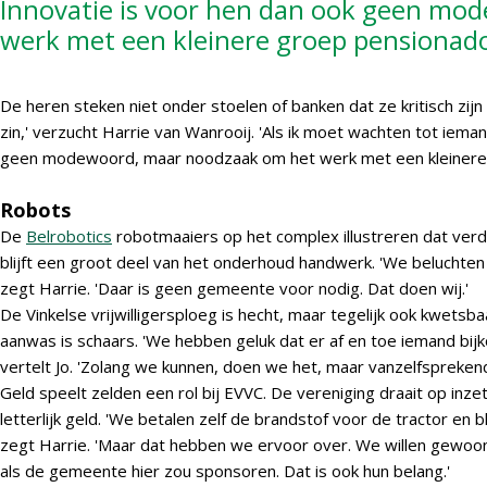
Innovatie is voor hen dan ook geen mo
werk met een kleinere groep pensionado
De heren steken niet onder stoelen of banken dat ze kritisch zi
zin,' verzucht Harrie van Wanrooij. 'Als ik moet wachten tot iemand
geen modewoord, maar noodzaak om het werk met een kleinere 
Robots
De
Belrobotics
robotmaaiers op het complex illustreren dat verde
blijft een groot deel van het onderhoud handwerk. 'We beluchten ze
zegt Harrie. 'Daar is geen gemeente voor nodig. Dat doen wij.'
De Vinkelse vrijwilligersploeg is hecht, maar tegelijk ook kwetsb
aanwas is schaars. 'We hebben geluk dat er af en toe iemand bijkom
vertelt Jo. 'Zolang we kunnen, doen we het, maar vanzelfsprekend 
Geld speelt zelden een rol bij EVVC. De vereniging draait op inze
letterlijk geld. 'We betalen zelf de brandstof voor de tractor en
zegt Harrie. 'Maar dat hebben we ervoor over. We willen gewoon dat
als de gemeente hier zou sponsoren. Dat is ook hun belang.'