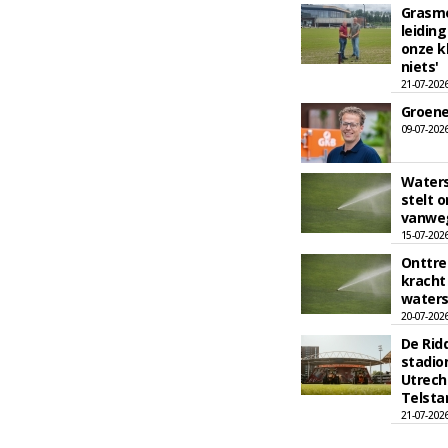
Grasme
leiding
onze k
niets'
21-07-2026
Groene 
09-07-202
Watersc
stelt 
vanwe
15-07-202
Onttre
kracht
water
20-07-202
De Rid
stadio
Utrech
Telsta
21-07-202