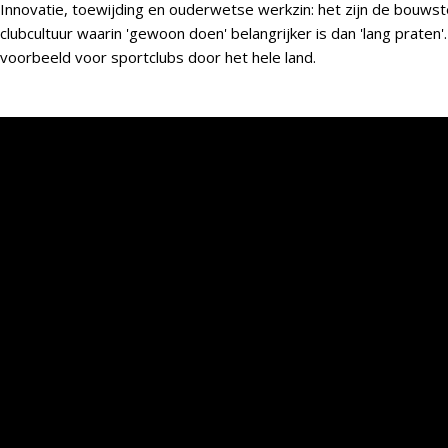
Innovatie, toewijding en ouderwetse werkzin: het zijn de bouwste
clubcultuur waarin 'gewoon doen' belangrijker is dan 'lang praten
voorbeeld voor sportclubs door het hele land.