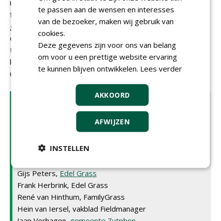
microplastis of als kleine stukjes vezel. De teneur van het
te passen aan de wensen en interesses
forum is dat er op dit moment in de sector amper
van de bezoeker, maken wij gebruik van
gesproken over microplastics, om de eenvoudige reden
cookies.
dat dit probleem bij de huidige stand van zaken niet is op
Deze gegevens zijn voor ons van belang
te lossen. Microplastics zijn overal; ze zitten zelfs in het
om voor u een prettige website ervaring
kraanwater dat wij drinken omdat we ze niet kunnen
te kunnen blijven ontwikkelen.
Lees verder
uitfilteren.
AKKOORD
Deelnemers
Het forum over verduurzaming van kunstgras werd
AFWIJZEN
gehouden op 25 februari in Café De Roskam in Houten
en werd bijgewoond door:
INSTELLEN
Ewoud van de Wetering,
Algavelan
Rutger Schuijffel,
CSC Sport
,
TenCate Grass
Gijs Peters,
Edel Grass
Frank Herbrink, Edel Grass
René van Hinthum, FamilyGrass
Hein van Iersel, vakblad Fieldmanager
Jaap Verhagen,
gemeente Zutphen