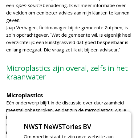
een
open source
benadering. Ik wil meer informatie over
de velden om een beter advies aan mijn klanten te kunnen
geven.'
Jaap Verhagen, fieldmanager bij de gemeente Zutphen, is
zo´n opdrachtgever. `Wat de gemeente wil, is eigenlijk heel
overzichtelijk: een kunstgrasveld dat goed bespeelbaar is
en lang meegaat. Die vraag zet ik uit bij een adviseur.'
Microplastics zijn overal, zelfs in het
kraanwater
Microplastics
Eén onderwerp blijft in de discussie over duurzaamheid
meestal onbesproken, en dat zijn de microplastics. Als je
begint met een vezel van 45 mm, is die bijvoorbeeld na
tien jaar afgesleten tot 41 mm. Die 4 mm belandt op of
NWST NeWSTories BV
naast het veld in de vorm van microscopisch kleine
Om goed in staat te zijn onze website aan