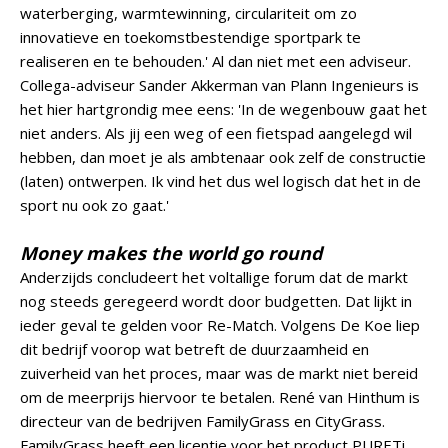
waterberging, warmtewinning, circulariteit om zo
innovatieve en toekomstbestendige sportpark te
realiseren en te behouden.' Al dan niet met een adviseur.
Collega-adviseur Sander Akkerman van Plann Ingenieurs is
het hier hartgrondig mee eens: 'In de wegenbouw gaat het
niet anders. Als jij een weg of een fietspad aangelegd wil
hebben, dan moet je als ambtenaar ook zelf de constructie
(laten) ontwerpen. Ik vind het dus wel logisch dat het in de
sport nu ook zo gaat.'
Money makes the world go round
Anderzijds concludeert het voltallige forum dat de markt
nog steeds geregeerd wordt door budgetten. Dat lijkt in
ieder geval te gelden voor Re-Match. Volgens De Koe liep
dit bedrijf voorop wat betreft de duurzaamheid en
zuiverheid van het proces, maar was de markt niet bereid
om de meerprijs hiervoor te betalen. René van Hinthum is
directeur van de bedrijven FamilyGrass en CityGrass.
FamilyGrass heeft een licentie voor het product PURETi.