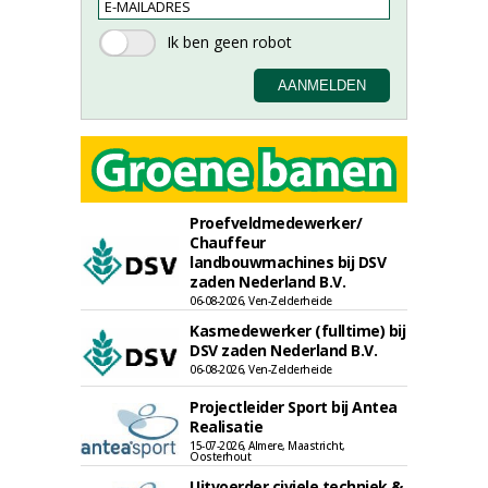
Proefveldmedewerker/
Chauffeur
landbouwmachines bij DSV
zaden Nederland B.V.
06-08-2026, Ven-Zelderheide
Kasmedewerker (fulltime) bij
DSV zaden Nederland B.V.
06-08-2026, Ven-Zelderheide
Projectleider Sport bij Antea
Realisatie
15-07-2026, Almere, Maastricht,
Oosterhout
Uitvoerder civiele techniek &