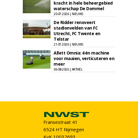
kracht in hele beheergebied
waterschap De Dommel
20-07-2026 | NIEUWS
De Ridder renoveert
stadionvelden van FC
Utrecht, FC Twente en
Telstar
21-07-2026 | NIEUWS
Allett Omnia: één machine
voor maaien, verticuteren en
meer
06-08-2026 | ARTIKEL
Fransestraat 41
6524 HT Nijmegen
KvK 10032693