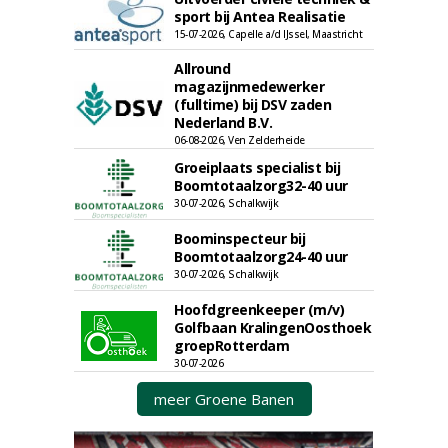
sport bij Antea Realisatie
15-07-2026, Capelle a/d IJssel, Maastricht
Allround
magazijnmedewerker
(fulltime) bij DSV zaden
Nederland B.V.
06-08-2026, Ven Zelderheide
Groeiplaats specialist bij
Boomtotaalzorg32-40 uur
30-07-2026, Schalkwijk
Boominspecteur bij
Boomtotaalzorg24-40 uur
30-07-2026, Schalkwijk
Hoofdgreenkeeper (m/v)
Golfbaan KralingenOosthoek
groepRotterdam
30-07-2026
meer Groene Banen