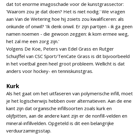
dat tot enorme imagoschade voor de kunstgrassector:
'Waarom zou je dat doen? Het is niet nodig.' We vragen
aan Van de Wetering hoe hij zoiets zou kwalificeren: als
onkunde of onwil? 'Ik denk onwil. Er zijn partijen - ik ga geen
namen noemen - die gewoon zeggen: ik kom ermee weg,
het zal me een zorg zijn.'
Volgens De Koe, Peters van Edel Grass en Rutger
Schuijffel van CSC Sport/TenCate Grass is dit bijvoorbeeld
in het voetbal geen heel groot probleem. Wellicht is dat
anders voor hockey- en tenniskunstgras.
Kurk
Als het gaat om het uitfaseren van polymerische infill, moet
je het logischerwijs hebben over alternatieven. Aan de ene
kant zijn dat organische infillsoorten zoals kurk en
olijfpitten, aan de andere kant zijn er de nonfill-velden en
mineral-infillvelden. Opgeteld is dit een belangrijke
verduurzamingsstap.