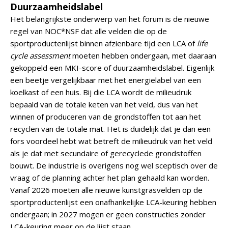
Duurzaamheidslabel
Het belangrijkste onderwerp van het forum is de nieuwe
regel van NOC*NSF dat alle velden die op de
sportproductenlijst binnen afzienbare tijd een LCA of
life
cycle assessment
moeten hebben ondergaan, met daaraan
gekoppeld een MKI-score of duurzaamheidslabel. Eigenlijk
een beetje vergelijkbaar met het energielabel van een
koelkast of een huis. Bij die LCA wordt de milieudruk
bepaald van de totale keten van het veld, dus van het
winnen of produceren van de grondstoffen tot aan het
recyclen van de totale mat. Het is duidelijk dat je dan een
fors voordeel hebt wat betreft de milieudruk van het veld
als je dat met secundaire of gerecyclede grondstoffen
bouwt. De industrie is overigens nog wel sceptisch over de
vraag of de planning achter het plan gehaald kan worden.
Vanaf 2026 moeten alle nieuwe kunstgrasvelden op de
sportproductenlijst een onafhankelijke LCA-keuring hebben
ondergaan; in 2027 mogen er geen constructies zonder
LCA-keuring meer op de lijst staan.