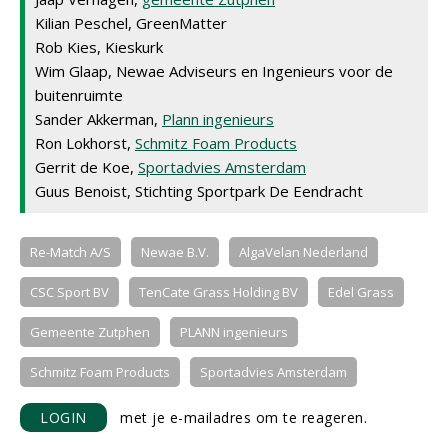
Kilian Peschel, GreenMatter
Rob Kies, Kieskurk
Wim Glaap, Newae Adviseurs en Ingenieurs voor de
buitenruimte
Sander Akkerman,
Plann ingenieurs
Ron Lokhorst,
Schmitz Foam Products
Gerrit de Koe,
Sportadvies Amsterdam
Guus Benoist, Stichting Sportpark De Eendracht
Re-Match A/S
Newae B.V.
AlgaVelan Nederland
CSC Sport BV
TenCate Grass Holding BV
Edel Grass
Gemeente Zutphen
PLANN ingenieurs
Schmitz Foam Products
Sportadvies Amsterdam
LOGIN
met je e-mailadres om te reageren.