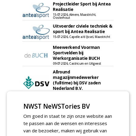
Projectleider Sport bij Antea
Realisatie
15-07-2026, Almere, Maastricht,
Oosterhout
Uitvoerder civiele techniek &
sport bij Antea Realisatie
15-07-2026, Capelle a/d IJssel, Maastricht
Meewerkend Voorman
Sportvelden bij
Werkorganisatie BUCH
09-07-2026, Castricum en Uitgeest
Allround
magazijnmedewerker
(fulltime) bij DSV zaden
Nederland B.V.
06-08-2026, Ven Zelderheide
Groeiplaats specialist bij
NWST NeWSTories BV
Boomtotaalzorg32-40 uur
30-07-2026, Schalkwijk
Om goed in staat te zijn onze website aan
te passen aan de wensen en interesses
Boominspecteur bij
Boomtotaalzorg24-40 uur
van de bezoeker, maken wij gebruik van
30-07-2026, Schalkwijk