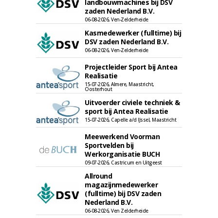
landbouwmachines bij DSV
zaden Nederland B.V.
06-08-2026, Ven-Zelderheide
Kasmedewerker (fulltime) bij
DSV zaden Nederland B.V.
06-08-2026, Ven-Zelderheide
Projectleider Sport bij Antea
Realisatie
15-07-2026, Almere, Maastricht,
Oosterhout
Uitvoerder civiele techniek &
sport bij Antea Realisatie
15-07-2026, Capelle a/d IJssel, Maastricht
Meewerkend Voorman
Sportvelden bij
Werkorganisatie BUCH
09-07-2026, Castricum en Uitgeest
Allround
magazijnmedewerker
(fulltime) bij DSV zaden
Nederland B.V.
06-08-2026, Ven Zelderheide