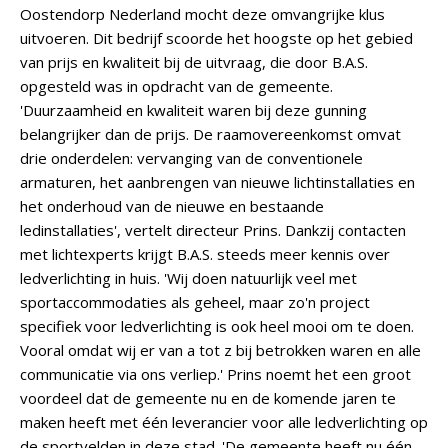
Oostendorp Nederland mocht deze omvangrijke klus
uitvoeren. Dit bedrijf scoorde het hoogste op het gebied
van prijs en kwaliteit bij de uitvraag, die door B.A.S.
opgesteld was in opdracht van de gemeente.
'Duurzaamheid en kwaliteit waren bij deze gunning
belangrijker dan de prijs. De raamovereenkomst omvat
drie onderdelen: vervanging van de conventionele
armaturen, het aanbrengen van nieuwe lichtinstallaties en
het onderhoud van de nieuwe en bestaande
ledinstallaties', vertelt directeur Prins. Dankzij contacten
met lichtexperts krijgt B.A.S. steeds meer kennis over
ledverlichting in huis. 'Wij doen natuurlijk veel met
sportaccommodaties als geheel, maar zo'n project
specifiek voor ledverlichting is ook heel mooi om te doen.
Vooral omdat wij er van a tot z bij betrokken waren en alle
communicatie via ons verliep.' Prins noemt het een groot
voordeel dat de gemeente nu en de komende jaren te
maken heeft met één leverancier voor alle ledverlichting op
de sportvelden in deze stad. 'De gemeente heeft nu één