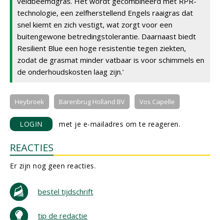
veldbeemdgras. Het wordt gecombineerd met RPR-
technologie, een zelfherstellend Engels raaigras dat
snel kiemt en zich vestigt, wat zorgt voor een
buitengewone betredingstolerantie. Daarnaast biedt
Resilient Blue een hoge resistentie tegen ziekten,
zodat de grasmat minder vatbaar is voor schimmels en
de onderhoudskosten laag zijn.'
Heybroek
Barenbrug Holland BV
Vos Capelle
LOGIN
met je e-mailadres om te reageren.
REACTIES
Er zijn nog geen reacties.
bestel tijdschrift
tip de redactie