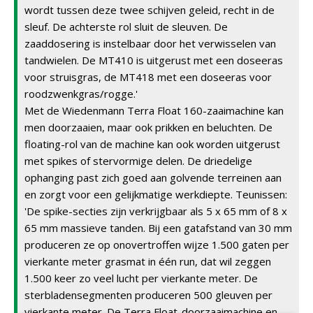
wordt tussen deze twee schijven geleid, recht in de
sleuf. De achterste rol sluit de sleuven. De
zaaddosering is instelbaar door het verwisselen van
tandwielen. De MT410 is uitgerust met een doseeras
voor struisgras, de MT418 met een doseeras voor
roodzwenkgras/rogge.'
Met de Wiedenmann Terra Float 160-zaaimachine kan
men doorzaaien, maar ook prikken en beluchten. De
floating-rol van de machine kan ook worden uitgerust
met spikes of stervormige delen. De driedelige
ophanging past zich goed aan golvende terreinen aan
en zorgt voor een gelijkmatige werkdiepte. Teunissen:
'De spike-secties zijn verkrijgbaar als 5 x 65 mm of 8 x
65 mm massieve tanden. Bij een gatafstand van 30 mm
produceren ze op onovertroffen wijze 1.500 gaten per
vierkante meter grasmat in één run, dat wil zeggen
1.500 keer zo veel lucht per vierkante meter. De
sterbladensegmenten produceren 500 gleuven per
vierkante meter. De Terra Float-doorzaaimachine en -