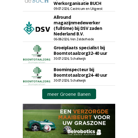
Werkorganisatie BUCH
09-07-2026, Castricum en Uitgeest
Allround
magazijnmedewerker
(fulltime) bij DSV zaden
Nederland B.V.
06-08-2026, Ven Zelderheide
Groeiplaats specialist bij
Boomtotaalzorg32-40 uur
30-07-2026, Schalkwijk
Boominspecteur bij
Boomtotaalzorg24-40 uur
30-07-2026, Schalkwijk
meer Groene Banen