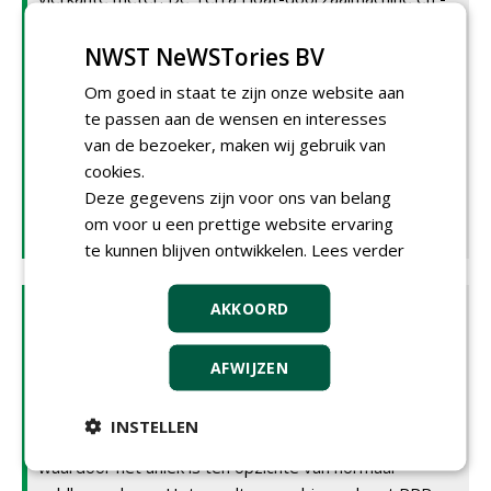
beluchter is uitgerust met een driedelige rol, die men
naar keuze van spike- of stervormige messen kan
NWST NeWSTories BV
voorzien. Door de speciale ophanging kan de rol
Om goed in staat te zijn onze website aan
contouren op golvende terreinen uitstekend volgen.
te passen aan de wensen en interesses
Het resultaat zal indruk maken: een gelijkmatige
van de bezoeker, maken wij gebruik van
werkdiepte over de volledige werkbreedte. Door de
cookies.
speciale flexibele bevestiging van de massieve tanden
Deze gegevens zijn voor ons van belang
is het mogelijk om zelfs bochten te rijden zonder
om voor u een prettige website ervaring
beschadiging van de grasmat.'
te kunnen blijven ontwikkelen.
Lees verder
Resilient Blue
AKKOORD
Resilient Blue is een innovatieve grastechnologie die
bestand is tegen extreme weersomstandigheden,
AFWIJZEN
zoals droogte, hitte, ziektedruk en een laag
voedingsniveau. Vrieze: 'Dit gras herstelt sneller na
INSTELLEN
stressperiodes en de grasmat blijft optimaal,
waardoor het uniek is ten opzichte van normaal