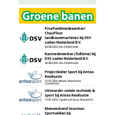
Proefveldmedewerker/
Chauffeur
landbouwmachines bij DSV
zaden Nederland B.V.
06-08-2026, Ven-Zelderheide
Kasmedewerker (fulltime) bij
DSV zaden Nederland B.V.
06-08-2026, Ven-Zelderheide
Projectleider Sport bij Antea
Realisatie
15-07-2026, Almere, Maastricht,
Oosterhout
Uitvoerder civiele techniek &
sport bij Antea Realisatie
15-07-2026, Capelle a/d IJssel, Maastricht
Meewerkend Voorman
Sportvelden bij