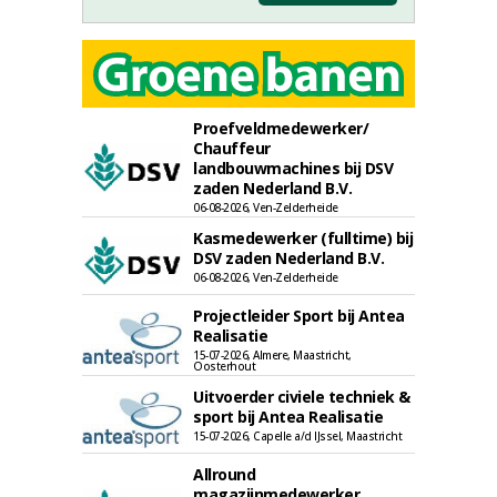
Proefveldmedewerker/
Chauffeur
landbouwmachines bij DSV
zaden Nederland B.V.
06-08-2026, Ven-Zelderheide
Kasmedewerker (fulltime) bij
DSV zaden Nederland B.V.
06-08-2026, Ven-Zelderheide
Projectleider Sport bij Antea
Realisatie
15-07-2026, Almere, Maastricht,
Oosterhout
Uitvoerder civiele techniek &
sport bij Antea Realisatie
15-07-2026, Capelle a/d IJssel, Maastricht
Allround
magazijnmedewerker