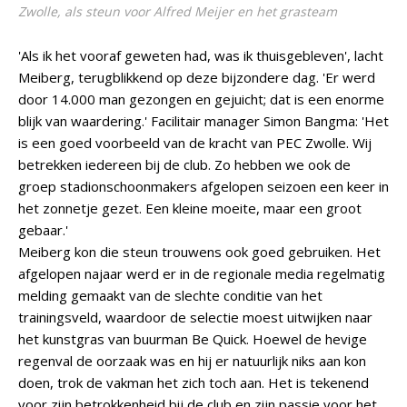
Zwolle, als steun voor Alfred Meijer en het grasteam
'Als ik het vooraf geweten had, was ik thuisgebleven', lacht
Meiberg, terugblikkend op deze bijzondere dag. 'Er werd
door 14.000 man gezongen en gejuicht; dat is een enorme
blijk van waardering.' Facilitair manager Simon Bangma: 'Het
is een goed voorbeeld van de kracht van PEC Zwolle. Wij
betrekken iedereen bij de club. Zo hebben we ook de
groep stadionschoonmakers afgelopen seizoen een keer in
het zonnetje gezet. Een kleine moeite, maar een groot
gebaar.'
Meiberg kon die steun trouwens ook goed gebruiken. Het
afgelopen najaar werd er in de regionale media regelmatig
melding gemaakt van de slechte conditie van het
trainingsveld, waardoor de selectie moest uitwijken naar
het kunstgras van buurman Be Quick. Hoewel de hevige
regenval de oorzaak was en hij er natuurlijk niks aan kon
doen, trok de vakman het zich toch aan. Het is tekenend
voor zijn betrokkenheid bij de club en zijn passie voor het