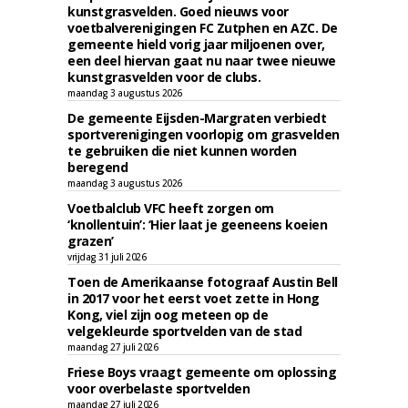
kunstgrasvelden. Goed nieuws voor
voetbalverenigingen FC Zutphen en AZC. De
gemeente hield vorig jaar miljoenen over,
een deel hiervan gaat nu naar twee nieuwe
kunstgrasvelden voor de clubs.
maandag 3 augustus 2026
De gemeente Eijsden-Margraten verbiedt
sportverenigingen voorlopig om grasvelden
te gebruiken die niet kunnen worden
beregend
maandag 3 augustus 2026
Voetbalclub VFC heeft zorgen om
‘knollentuin’: ‘Hier laat je geeneens koeien
grazen’
vrijdag 31 juli 2026
Toen de Amerikaanse fotograaf Austin Bell
in 2017 voor het eerst voet zette in Hong
Kong, viel zijn oog meteen op de
velgekleurde sportvelden van de stad
maandag 27 juli 2026
Friese Boys vraagt gemeente om oplossing
voor overbelaste sportvelden
maandag 27 juli 2026