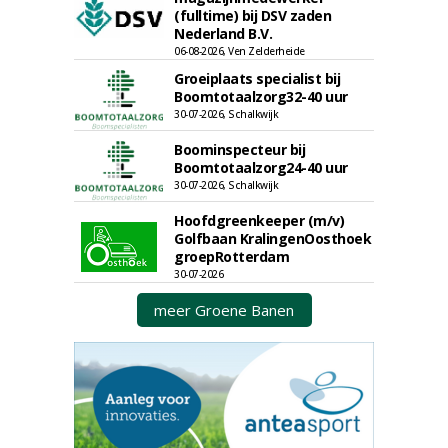
(fulltime) bij DSV zaden
Nederland B.V.
06-08-2026, Ven Zelderheide
Groeiplaats specialist bij
Boomtotaalzorg32-40 uur
30-07-2026, Schalkwijk
Boominspecteur bij
Boomtotaalzorg24-40 uur
30-07-2026, Schalkwijk
Hoofdgreenkeeper (m/v)
Golfbaan KralingenOosthoek
groepRotterdam
30-07-2026
meer Groene Banen