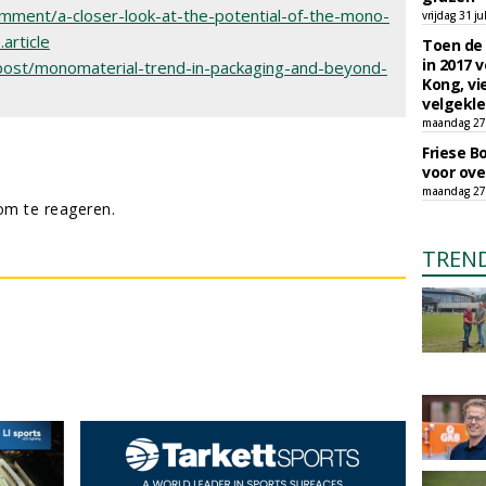
mment/a-closer-look-at-the-potential-of-the-mono-
vrijdag 31 ju
article
Toen de 
in 2017 
post/monomaterial-trend-in-packaging-and-beyond-
Kong, vi
velgekle
maandag 27 
Friese B
voor ove
maandag 27 
m te reageren.
TREN