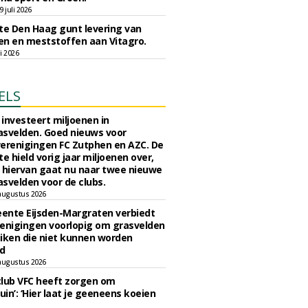
 juli 2026
e Den Haag gunt levering van
n en meststoffen aan Vitagro.
li 2026
ELS
investeert miljoenen in
svelden. Goed nieuws voor
erenigingen FC Zutphen en AZC. De
 hield vorig jaar miljoenen over,
 hiervan gaat nu naar twee nieuwe
svelden voor de clubs.
augustus 2026
ente Eijsden-Margraten verbiedt
enigingen voorlopig om grasvelden
iken die niet kunnen worden
d
augustus 2026
lub VFC heeft zorgen om
uin’: ‘Hier laat je geeneens koeien