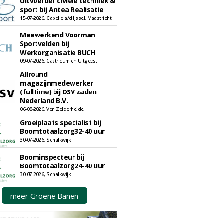
Uitvoerder civiele techniek &
sport bij Antea Realisatie
15-07-2026, Capelle a/d IJssel, Maastricht
Meewerkend Voorman
Sportvelden bij
Werkorganisatie BUCH
09-07-2026, Castricum en Uitgeest
Allround
magazijnmedewerker
(fulltime) bij DSV zaden
Nederland B.V.
06-08-2026, Ven Zelderheide
Groeiplaats specialist bij
Boomtotaalzorg32-40 uur
30-07-2026, Schalkwijk
Boominspecteur bij
Boomtotaalzorg24-40 uur
30-07-2026, Schalkwijk
meer Groene Banen