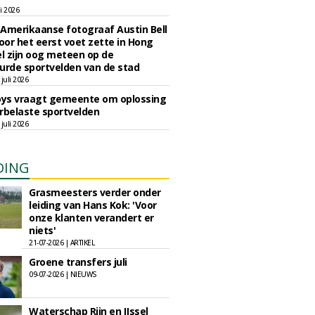
li 2026
Amerikaanse fotograaf Austin Bell
voor het eerst voet zette in Hong
el zijn oog meteen op de
urde sportvelden van de stad
juli 2026
oys vraagt gemeente om oplossing
rbelaste sportvelden
juli 2026
DING
Grasmeesters verder onder
leiding van Hans Kok: 'Voor
onze klanten verandert er
niets'
21-07-2026 | ARTIKEL
Groene transfers juli
09-07-2026 | NIEUWS
Waterschap Rijn en IJssel