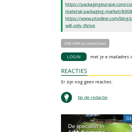
https://packagingeurope.com/co
material-packaging-market/8908.
https://www.ptonline.com/blog/
will-only-thrive
ONE-DNA by LimeGreen
LOGIN
met je e-mailadres o
REACTIES
Er zijn nog geen reacties.
tip de redactie