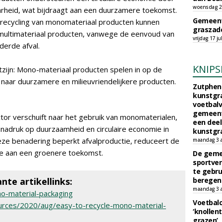
woensdag 29
arheid, wat bijdraagt aan een duurzamere toekomst.
Gemeent
 recycling van monomateriaal producten kunnen
graszade
n multimateriaal producten, vanwege de eenvoud van
vrijdag 17 ju
derde afval.
KNIPS
jn: Mono-materiaal producten spelen in op de
aar duurzamere en milieuvriendelijkere producten.
Zutphen 
kunstgra
voetbalv
gemeente
tor verschuift naar het gebruik van monomaterialen,
een deel
adruk op duurzaamheid en circulaire economie in
kunstgra
ze benadering beperkt afvalproductie, reduceert de
maandag 3 
ge aan een groenere toekomst.
De geme
sportver
te gebru
nte artikellinks:
beregen
maandag 3 
no-material-packaging
Voetbalc
urces/2020/aug/easy-to-recycle-mono-material-
‘knollent
grazen’