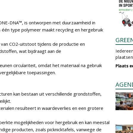
 ONE-DNA™, is ontworpen met duurzaamheid in
s één type polymeer maakt recycling en hergebruik
GREE
g van CO2-uitstoot tijdens de productie en
dstoffen, wat bijdraagt aan de
Iedereen
plaatsen
nen circulariteit, omdat het materiaal na gebruik
Plaats e
ergelijkbare toepassingen.
AGEN
turen kan bestaan uit verschillende grondstoffen,
lijkt.
terialen resulteert in waardeverlies en een grotere
eperkte mogelijkheden voor hergebruik en kan meestal
ndige producten, zoals picknicktafels, vanwege de