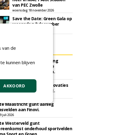
van PEC Zwolle
woensdag 18 november 2026
Save the Date: Green Gala op
woensdag 2 december
woensdag 2 december 2026
s van de
ERS
e Bergen gunt herinrichting
te kunnen blijven
k Hogedijk - VV Egmond te
Binnen aan Compeer Infra.
li 2026
e Dordrecht gunt veldrenovaties
AKKOORD
k Schildman aan CSC Sport.
 juli 2026
e Maastricht gunt aanleg
svelden aan Finovi.
 juli 2026
e Westerveld gunt
reenkomst onderhoud sportvelden
ma Sport en Groen.