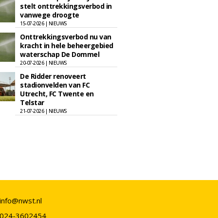
stelt onttrekkingsverbod in
vanwege droogte
15-07-2026 | NIEUWS
Onttrekkingsverbod nu van
kracht in hele beheergebied
waterschap De Dommel
20-07-2026 | NIEUWS
De Ridder renoveert
stadionvelden van FC
Utrecht, FC Twente en
Telstar
21-07-2026 | NIEUWS
info@nwst.nl
024-3602454