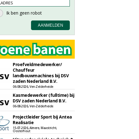
Proefveldmedewerker/
Chauffeur
landbouwmachines bij DSV
zaden Nederland B.V.
06-08-2026, Ven-Zelderheide
Kasmedewerker (fulltime) bij
DSV zaden Nederland B.V.
06-08-2026, Ven-Zelderheide
Projectleider Sport bij Antea
Realisatie
15-07-2026, Almere, Maastricht,
Oosterhout