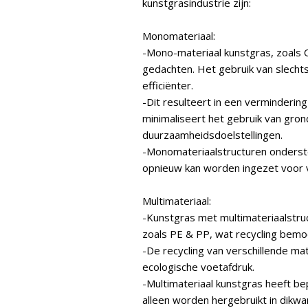
kunstgrasindustrie zijn:
Monomateriaal:
-Mono-materiaal kunstgras, zoals
gedachten. Het gebruik van slecht
efficiënter.
-Dit resulteert in een verminderin
minimaliseert het gebruik van gron
duurzaamheidsdoelstellingen.
-Monomateriaalstructuren ondersteu
opnieuw kan worden ingezet voor v
Multimateriaal:
-Kunstgras met multimateriaalstruc
zoals PE & PP, wat recycling bemoei
-De recycling van verschillende ma
ecologische voetafdruk.
-Multimateriaal kunstgras heeft b
alleen worden hergebruikt in dikwa