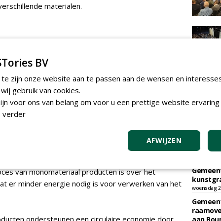
verschillende materialen.
NE-DNA™ kunstgras, bieden diverse voordelen, zowel
 efficiëntie:
Tories BV
en gemaakt van één soort materiaal zijn
 te zijn onze website aan te passen aan de wensen en interesse
TEND
ucten die uit meerdere materialen bestaan. Dit
ij gebruik van cookies.
Gemeent
lijk gerecycled worden.
jn voor ons van belang om voor u een prettige website ervaring 
sportpar
 verder
Egmond-
ebruik van slechts één materiaal wordt de
vrijdag 31 ju
l tijdens de productie als aan het einde van de
Gemeent
AFWIJZEN
sportpar
donderdag 30
Gemeent
oces van monomateriaal producten is over het
kunstgra
at er minder energie nodig is voor verwerken van het
woensdag 29
Gemeent
raamove
ducten ondersteunen een circulaire economie door
aan Bou