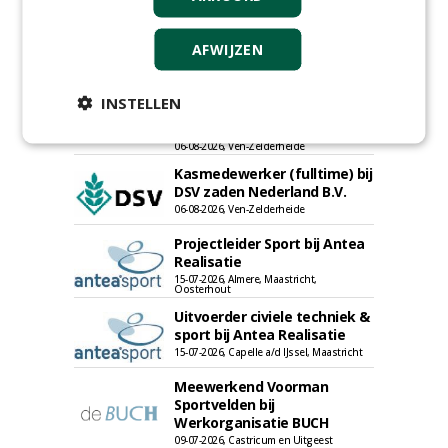
AFWIJZEN
Proefveldmedewerker/
Chauffeur
INSTELLEN
landbouwmachines bij DSV
zaden Nederland B.V.
06-08-2026, Ven-Zelderheide
Kasmedewerker (fulltime) bij
DSV zaden Nederland B.V.
06-08-2026, Ven-Zelderheide
Projectleider Sport bij Antea
Realisatie
15-07-2026, Almere, Maastricht,
Oosterhout
Uitvoerder civiele techniek &
sport bij Antea Realisatie
15-07-2026, Capelle a/d IJssel, Maastricht
Meewerkend Voorman
Sportvelden bij
Werkorganisatie BUCH
09-07-2026, Castricum en Uitgeest