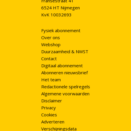
Fransestraat 41
6524 HT Nijmegen
KvK 10032693
Fysiek abonnement
Over ons
Webshop
Duurzaamheid & NWST
Contact
Digitaal abonnement
Abonneren nieuwsbrief
Het team
Redactionele spelregels
Algemene voorwaarden
Disclaimer
Privacy
Cookies
Adverteren
Verschijningsdata