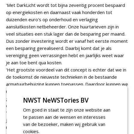
'Met DarkLicht wordt tot bijna zeventig procent bespaard
op energiekosten en daarnaast vaak honderden tot
duizenden euro's op onderhoud en verlaging
aansluitkosten netbeheerder. Onze huurtarieven zijn in
veel situaties een stuk lager dan de besparing per maand.
Dus zonder investering wordt er vanaf het eerste moment
een besparing gerealiseerd. Daarbij komt dat je als
vereniging geen verrassingen hebt en jaarlijks weet waar
je aan toe bent qua kosten.
'Het grootste voordeel van dit concept is echter dat we in
de toekomst de nieuwste technieken in de bestaande
armatuurbehuizing kunnen toepassen. Daardoor kunnen we
met onze klanten altijd voor maximale energiebesparing
gaan en zetten we het concept volledig modulair en
NWST NeWSTories BV
circulair in.
Om goed in staat te zijn onze website aan
'We zijn nu in gesprek met de eerste gemeenten om dit
te passen aan de wensen en interesses
jaar de eerste projecten op basis van dit model te
van de bezoeker, maken wij gebruik van
realiseren. Eerst gaan we het kleinschalig uitrollen en van
cookies.