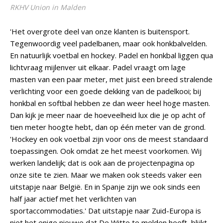
RKHV Union in Malden
'Het overgrote deel van onze klanten is buitensport.
Tegenwoordig veel padelbanen, maar ook honkbalvelden.
En natuurlijk voetbal en hockey. Padel en honkbal liggen qua
lichtvraag mijlenver uit elkaar. Padel vraagt om lage
masten van een paar meter, met juist een breed stralende
verlichting voor een goede dekking van de padelkooi; bij
honkbal en softbal hebben ze dan weer heel hoge masten.
Dan kijk je meer naar de hoeveelheid lux die je op acht of
tien meter hoogte hebt, dan op één meter van de grond.
'Hockey en ook voetbal zijn voor ons de meest standaard
toepassingen. Ook omdat ze het meest voorkomen. Wij
werken landelijk; dat is ook aan de projectenpagina op
onze site te zien. Maar we maken ook steeds vaker een
uitstapje naar België. En in Spanje zijn we ook sinds een
half jaar actief met het verlichten van
sportaccommodaties.' Dat uitstapje naar Zuid-Europa is
niet het enige nieuwe dat De Witte te melden heeft, blijkt