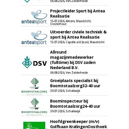
06-08-2026, Ven-Zelderheide
Projectleider Sport bij Antea
Realisatie
15-07-2026, Almere, Maastricht,
Oosterhout
Uitvoerder civiele techniek &
sport bij Antea Realisatie
15-07-2026, Capelle a/d IJssel, Maastricht
Allround
magazijnmedewerker
(fulltime) bij DSV zaden
Nederland B.V.
06-08-2026, Ven Zelderheide
Groeiplaats specialist bij
Boomtotaalzorg32-40 uur
30-07-2026, Schalkwijk
Boominspecteur bij
Boomtotaalzorg24-40 uur
30-07-2026, Schalkwijk
Hoofdgreenkeeper (m/v)
Golfbaan KralingenOosthoek