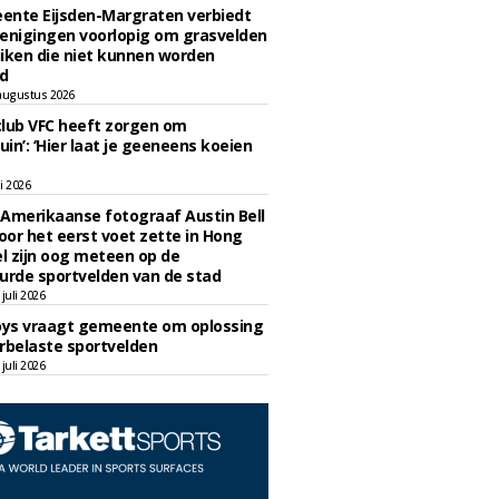
ente Eijsden-Margraten verbiedt
enigingen voorlopig om grasvelden
iken die niet kunnen worden
d
augustus 2026
lub VFC heeft zorgen om
uin’: ‘Hier laat je geeneens koeien
li 2026
Amerikaanse fotograaf Austin Bell
voor het eerst voet zette in Hong
el zijn oog meteen op de
urde sportvelden van de stad
juli 2026
oys vraagt gemeente om oplossing
rbelaste sportvelden
juli 2026