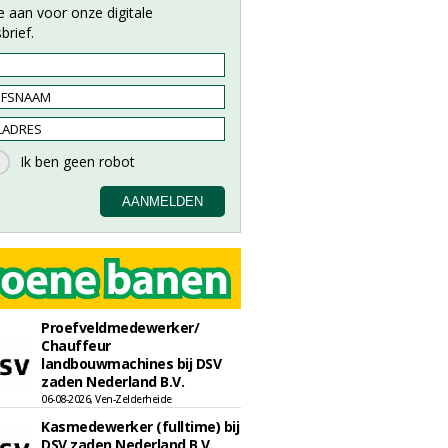
e aan voor onze digitale
brief.
Proefveldmedewerker/
Chauffeur
landbouwmachines bij DSV
zaden Nederland B.V.
06-08-2026, Ven-Zelderheide
Kasmedewerker (fulltime) bij
DSV zaden Nederland B.V.