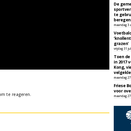
De geme
sportver
te gebru
beregen
maandag 3 
Voetbalc
‘knollent
grazen’
vrijdag 31 ju
Toen de 
in 2017 
Kong, vi
velgekle
maandag 27 
Friese B
voor ove
m te reageren.
maandag 27 