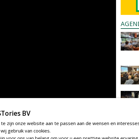
AGEN
Tories BV
 te zijn onze website aan te passen aan de wensen en interesse
ij gebruik van cookies.
jn voor ons van belang om voor u een prettige website ervaring 