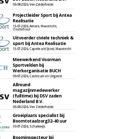
06-08-2026, Ven-Zelderheide
Projectleider Sport bij Antea
Realisatie
15-07-2026, Almere, Maastricht,
Oosterhout
Uitvoerder civiele techniek &
sport bij Antea Realisatie
15-07-2026, Capelle a/d IJssel, Maastricht
Meewerkend Voorman
Sportvelden bij
Werkorganisatie BUCH
09-07-2026, Castricum en Uitgeest
Allround
magazijnmedewerker
(fulltime) bij DSV zaden
Nederland B.V.
06-08-2026, Ven Zelderheide
Groeiplaats specialist bij
Boomtotaalzorg32-40 uur
30-07-2026, Schalkwijk
Boominspecteur bij