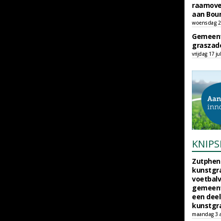
raamove
aan Bou
woensdag 29
Gemeent
graszade
vrijdag 17 ju
KNIPS
Zutphen 
kunstgra
voetbalv
gemeente
een deel
kunstgra
maandag 3 