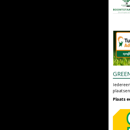
GREE
Iedereen
plaatsen
Plaats e