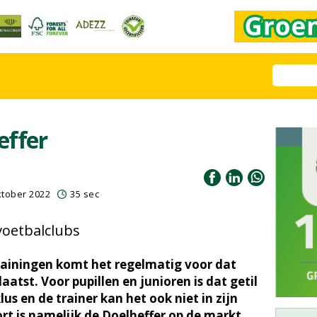
effer
ktober 2022
35 sec
voetbalclubs
trainingen komt het regelmatig voor dat
tst. Voor pupillen en junioren is dat getil
us en de trainer kan het ook niet in zijn
ort is namelijk de Doelheffer op de markt.