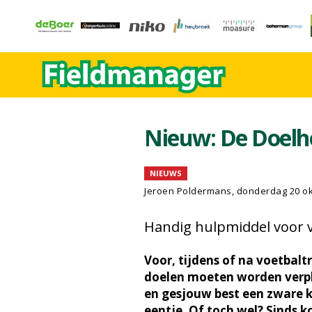
Nieuw: De Doelh
NIEUWS
Jeroen Poldermans, donderdag 20 o
Handig hulpmiddel voor 
Voor, tijdens of na voetbal
doelen moeten worden verplaa
en gesjouw best een zware kl
eentje. Of toch wel? Sinds k