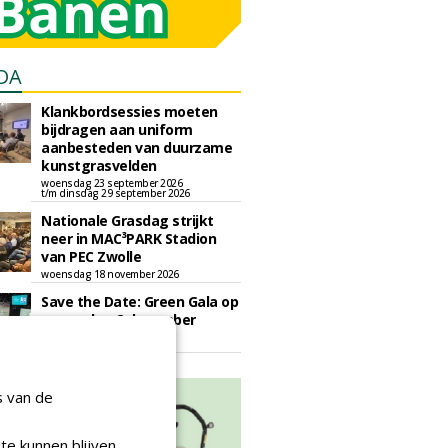
DA
Klankbordsessies moeten
bijdragen aan uniform
aanbesteden van duurzame
kunstgrasvelden
woensdag 23 september 2026
t/m dinsdag 29 september 2026
Nationale Grasdag strijkt
neer in MAC³PARK Stadion
van PEC Zwolle
woensdag 18 november 2026
Save the Date: Green Gala op
woensdag 2 december
woensdag 2 december 2026
s van de
te kunnen blijven