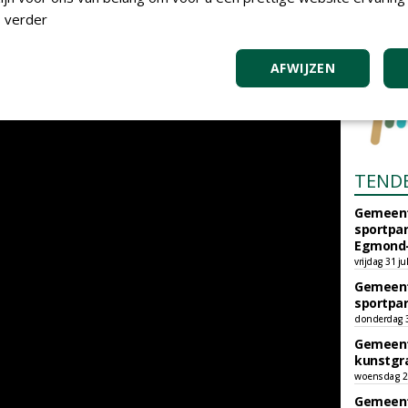
 verder
AFWIJZEN
TEND
Gemeent
sportpar
Egmond-
vrijdag 31 ju
Gemeent
sportpar
donderdag 30
Gemeent
kunstgra
woensdag 29
Gemeent