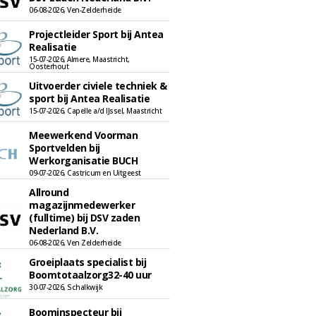
06-08-2026, Ven-Zelderheide
Projectleider Sport bij Antea
Realisatie
15-07-2026, Almere, Maastricht,
Oosterhout
Uitvoerder civiele techniek &
sport bij Antea Realisatie
15-07-2026, Capelle a/d IJssel, Maastricht
Meewerkend Voorman
Sportvelden bij
Werkorganisatie BUCH
09-07-2026, Castricum en Uitgeest
Allround
magazijnmedewerker
(fulltime) bij DSV zaden
Nederland B.V.
06-08-2026, Ven Zelderheide
Groeiplaats specialist bij
Boomtotaalzorg32-40 uur
30-07-2026, Schalkwijk
Boominspecteur bij