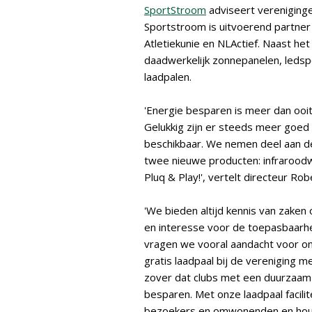
SportStroom
adviseert vereniging
Sportstroom is uitvoerend partn
Atletiekunie en NLActief. Naast het
daadwerkelijk zonnepanelen, ledsp
laadpalen.
'Energie besparen is meer dan ooit
Gelukkig zijn er steeds meer goed
beschikbaar. We nemen deel aan d
twee nieuwe producten: infraroodw
Pluq & Play!', vertelt directeur Ro
'We bieden altijd kennis van zaken
en interesse voor de toepasbaarh
vragen we vooral aandacht voor o
gratis laadpaal bij de vereniging m
zover dat clubs met een duurzaam 
besparen. Met onze laadpaal facilit
bezoekers en omwonenden en houdt