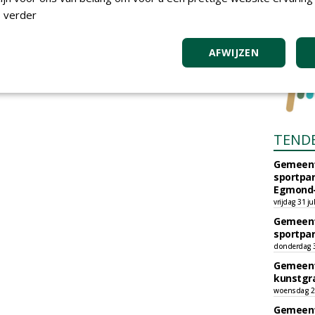
 verder
AFWIJZEN
TEND
Gemeent
sportpar
Egmond-
vrijdag 31 ju
Gemeent
sportpar
donderdag 30
Gemeent
kunstgra
woensdag 29
Gemeent