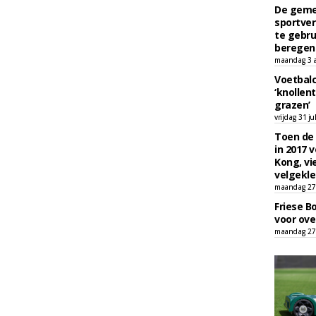
De geme
sportver
te gebru
beregen
maandag 3 
Voetbalc
‘knollent
grazen’
vrijdag 31 ju
Toen de 
in 2017 
Kong, vi
velgekle
maandag 27 
Friese B
voor ove
maandag 27 