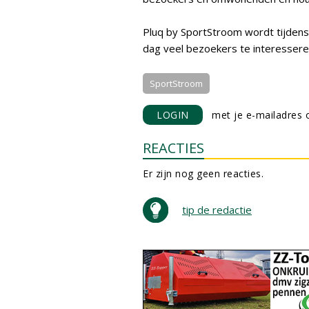
Pluq by SportStroom wordt tijden
dag veel bezoekers te interesseren
SportStroom
LOGIN
met je e-mailadres o
REACTIES
Er zijn nog geen reacties.
tip de redactie