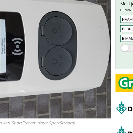
Meld j
nieuws
n van SportStroom (foto: SportStroom)