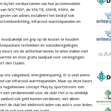
en bij het verduurzamen van hun accommodatie.
er van NOC*NSF, de KNLTB, KNHB, KNKV, de
 geven van advies installeert het bedrijf ook
ortveldverlichting, infrarood-warmtepanelen en
 noodzakelijk om grip op de kosten te houden!
 toepasbare technieken én subsidieregelingen
e beurs om de achterban kennis te laten maken met
armte en onze gratis laadpaal voor verenigingen:
bert den Ouden.
 op ons vakgebied, energiebesparing. Er is veel animo
eid van infrarood-warmtepanelen. Maar op deze beurs
ns hagelnieuwe concept Pluq by SportStroom: een
et een verdienmodel voor de club! Het is nu eindelijk
aanbod ook geld kunnen verdienen, niet alleen
eert de club het elektrisch laden van auto's voor leden,
 er ook nog geld aan over!'