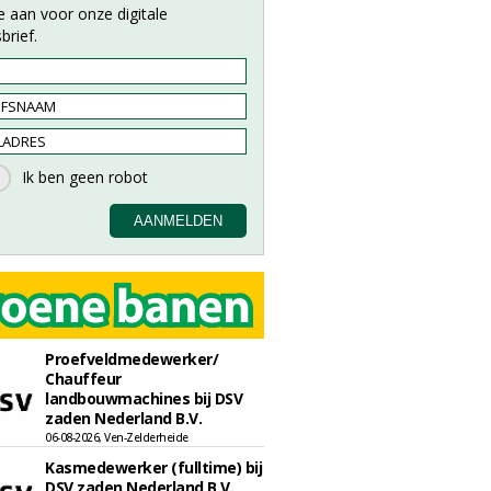
e aan voor onze digitale
brief.
Proefveldmedewerker/
Chauffeur
landbouwmachines bij DSV
zaden Nederland B.V.
06-08-2026, Ven-Zelderheide
Kasmedewerker (fulltime) bij
DSV zaden Nederland B.V.