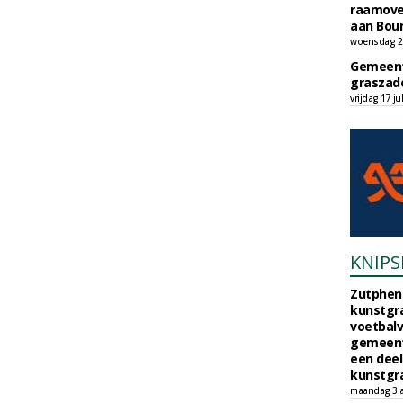
raamove
aan Bou
woensdag 29
Gemeent
graszade
vrijdag 17 ju
KNIPS
Zutphen 
kunstgra
voetbalv
gemeente
een deel
kunstgra
maandag 3 