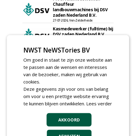
Chauffeur
landbouwmachines bij DSV
zaden Nederland B.V.
27-07-2026, Ven-Zelderheide
Kasmedewerker (fulltime) bij
DSV zaden Nederland B.V.
27-07-2026, Ven-Zelderheide
NWST NeWSTories BV
Projectleider Sport bij Antea
Realisatie
Om goed in staat te zijn onze website aan
15-07-2026, Almere, Maastricht,
Oosterhout
te passen aan de wensen en interesses
Uitvoerder civiele techniek &
van de bezoeker, maken wij gebruik van
sport bij Antea Realisatie
cookies.
15-07-2026, Capelle a/d IJssel, Maastricht
Deze gegevens zijn voor ons van belang
Meewerkend Voorman
om voor u een prettige website ervaring
Sportvelden bij
te kunnen blijven ontwikkelen.
Lees verder
Werkorganisatie BUCH
09-07-2026, Castricum en Uitgeest
Groeiplaats specialist bij
AKKOORD
Boomtotaalzorg32-40 uur
30-07-2026, Schalkwijk