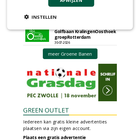
AFWIJZEN
Boominspecteur bij
Boomtotaalzorg24-40 uur
30-07-2026, Schalkwijk
INSTELLEN
Hoofdgreenkeeper (m/v)
Golfbaan KralingenOosthoek
groepRotterdam
30-07-2026
meer Groene Banen
GREEN OUTLET
Iedereen kan gratis kleine advertenties
plaatsen via zijn eigen account.
Plaats een gratis advertentie