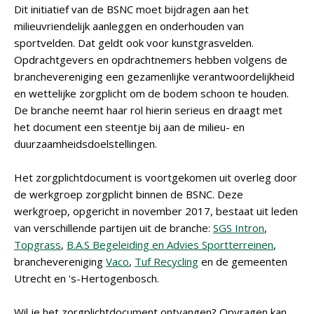
Dit initiatief van de BSNC moet bijdragen aan het
milieuvriendelijk aanleggen en onderhouden van
sportvelden. Dat geldt ook voor kunstgrasvelden.
Opdrachtgevers en opdrachtnemers hebben volgens de
branchevereniging een gezamenlijke verantwoordelijkheid
en wettelijke zorgplicht om de bodem schoon te houden.
De branche neemt haar rol hierin serieus en draagt met
het document een steentje bij aan de milieu- en
duurzaamheidsdoelstellingen.
Het zorgplichtdocument is voortgekomen uit overleg door
de werkgroep zorgplicht binnen de BSNC. Deze
werkgroep, opgericht in november 2017, bestaat uit leden
van verschillende partijen uit de branche:
SGS Intron
,
Topgrass
,
B.A.S Begeleiding en Advies Sportterreinen
,
branchevereniging
Vaco
,
Tuf Recycling
en de gemeenten
Utrecht en 's-Hertogenbosch.
Wil je het zorgplichtdocument ontvangen? Opvragen kan