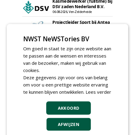
Kasmedewerker (fulltime) bij
DSV zaden Nederland B.V.
06-08-2026, Ven-Zelderheide
Projectleider Sport bij Antea
Realisatie
15-07-2026, Almere, Maastricht,
Oosterhout
NWST NeWSTories BV
Uitvoerder civiele techniek &
Om goed in staat te zijn onze website aan
sport bij Antea Realisatie
te passen aan de wensen en interesses
15-07-2026, Capelle a/d IJssel, Maastricht
van de bezoeker, maken wij gebruik van
Allround
cookies.
magazijnmedewerker
(fulltime) bij DSV zaden
Deze gegevens zijn voor ons van belang
Nederland B.V.
om voor u een prettige website ervaring
06-08-2026, Ven Zelderheide
te kunnen blijven ontwikkelen.
Lees verder
Groeiplaats specialist bij
Boomtotaalzorg32-40 uur
30-07-2026, Schalkwijk
AKKOORD
Boominspecteur bij
Boomtotaalzorg24-40 uur
AFWIJZEN
30-07-2026, Schalkwijk