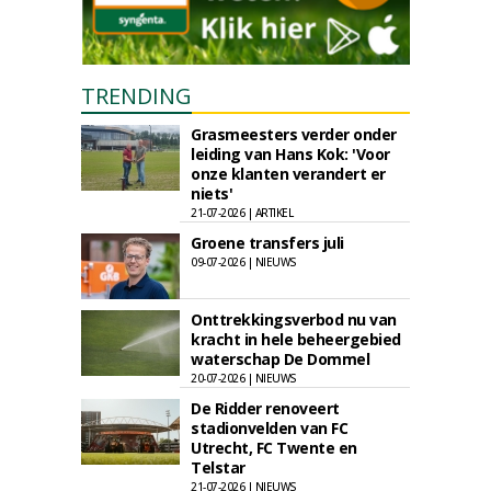
TRENDING
Grasmeesters verder onder
leiding van Hans Kok: 'Voor
onze klanten verandert er
niets'
21-07-2026 | ARTIKEL
Groene transfers juli
09-07-2026 | NIEUWS
Onttrekkingsverbod nu van
kracht in hele beheergebied
waterschap De Dommel
20-07-2026 | NIEUWS
De Ridder renoveert
stadionvelden van FC
Utrecht, FC Twente en
Telstar
21-07-2026 | NIEUWS