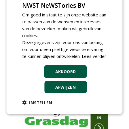
NWST NeWSTories BV
Sportvelden bij
Werkorganisatie BUCH
Om goed in staat te zijn onze website aan
09-07-2026, Castricum en Uitgeest
te passen aan de wensen en interesses
Allround
magazijnmedewerker
van de bezoeker, maken wij gebruik van
(fulltime) bij DSV zaden
cookies.
Nederland B.V.
Deze gegevens zijn voor ons van belang
06-08-2026, Ven Zelderheide
om voor u een prettige website ervaring
Groeiplaats specialist bij
te kunnen blijven ontwikkelen.
Lees verder
Boomtotaalzorg32-40 uur
30-07-2026, Schalkwijk
Boominspecteur bij
AKKOORD
Boomtotaalzorg24-40 uur
30-07-2026, Schalkwijk
AFWIJZEN
meer Groene Banen
INSTELLEN