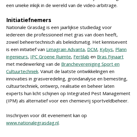
een unieke inkijk in de wereld van de video-arbitrage.
Initiatiefnemers
Nationale Grasdag is een jaarlijkse studiedag voor
iedereen die professioneel met gras van doen heeft,
zowel beheertechnisch als beleidsmatig. Het kennisevent
is een initiatief van
Limagrain Advanta
,
DCM
,
Kybys
,
Plann
ingenieurs
,
IPC Groene Ruimte
,
Fertilab
en
Bras Fijnaart
met medewerking van de
Branchevereniging Sport en
Cultuurtechniek
. Vanuit de laatste ontwikkelingen en
innovaties in grasveredeling, grondanalyse en bemesting,
cultuurtechniek, ontwerp, realisatie en beheer laten
experts hun licht schijnen op Integrated Pest Management
(IPM) als alternatief voor een chemievrij sportveldbeheer.
Inschrijven voor dit evenement kan op
www.nationalegrasdag.nl
.