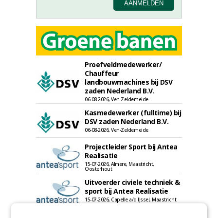
Proefveldmedewerker/
Chauffeur
landbouwmachines bij DSV
zaden Nederland B.V.
06-08-2026, Ven-Zelderheide
Kasmedewerker (fulltime) bij
DSV zaden Nederland B.V.
06-08-2026, Ven-Zelderheide
Projectleider Sport bij Antea
Realisatie
15-07-2026, Almere, Maastricht,
Oosterhout
Uitvoerder civiele techniek &
sport bij Antea Realisatie
15-07-2026, Capelle a/d IJssel, Maastricht
Meewerkend Voorman