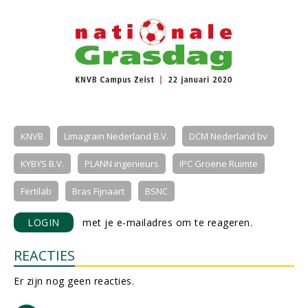
KNVB
Limagrain Nederland B.V.
DCM Nederland bv
KYBYS B.V.
PLANN ingenieurs
IPC Groene Ruimte
Fertilab
Bras Fijnaart
BSNC
LOGIN
met je e-mailadres om te reageren.
REACTIES
Er zijn nog geen reacties.