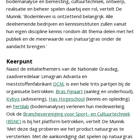
bodemanalyse en bemesting, cultuurtechniek, ontwerp,
realisatie en beheer spelen daarbij een rol, vertelt De
Munnik. 'Bodemleven is ontzettend belangrijk. Alle
deelnemende bedrijven en kennisinstituten zullen vanuit
hun eigen discipline kennis rondom dit thema delen met het
publiek en de meerwaarde van (natuur)gras onder de
aandacht brengen.'
Keerpunt
Naast de initiatiefnemers van de Nationale Grasdag,
zaadveredelaar Limagrain Advanta en
meststoffenfabrikant
DCM
, is een hele trits partijen bij de
organisatie betrokken.
Bras Fijnaart
(aanleg en onderhoud),
Kybys
(advisering),
Has Hogeschool
(kennis en opleiding)
en
Fertilab
(bodemanalyse) verlenen hun medewerking.
Ook de
Branchevereniging voor Sport- en Cultuurtechniek
(BSNC)
is bij het platform betrokken, vertelt De Munnik.
'Met deze dag proberen we het product natuurgras te
versterken. Met de aankondiging dat spelen op natuurgras