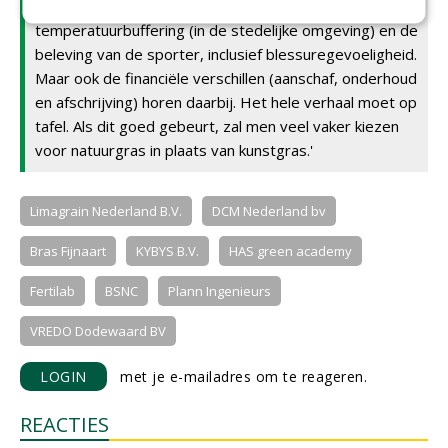
daarnaast zaken zoals duurzaamheid (milieu, CO2),
temperatuurbuffering (in de stedelijke omgeving) en de
beleving van de sporter, inclusief blessuregevoeligheid.
Maar ook de financiële verschillen (aanschaf, onderhoud
en afschrijving) horen daarbij. Het hele verhaal moet op
tafel. Als dit goed gebeurt, zal men veel vaker kiezen
voor natuurgras in plaats van kunstgras.'
Limagrain Nederland B.V.
DCM Nederland bv
Bras Fijnaart
KYBYS B.V.
HAS green academy
Fertilab
BSNC
Plann Ingenieurs
VREDO Dodewaard BV
LOGIN
met je e-mailadres om te reageren.
REACTIES