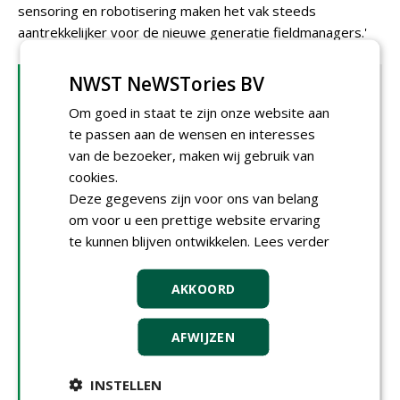
sensoring en robotisering maken het vak steeds
aantrekkelijker voor de nieuwe generatie fieldmanagers.'
NWST NeWSTories BV
'Discussie wegtrekken van emotie en
hysterie'
Om goed in staat te zijn onze website aan
Tijdens de Nationale Grasdag zal ook de discussie
te passen aan de wensen en interesses
rondom kunstgras op sportvelden niet ontbreken. Bart
van de bezoeker, maken wij gebruik van
Bongers van Kybys benadrukt dat de discussie met
cookies.
feiten moet worden weggetrokken van 'emotie en
Deze gegevens zijn voor ons van belang
hysterie'. Bongers: 'Objectief informeren is belangrijk.
om voor u een prettige website ervaring
Met goed advies tot de beste oplossing komen in de
te kunnen blijven ontwikkelen.
Lees verder
specifieke situatie. Daarbij hoort ook het inzichtelijk
maken van alternatieven, zodat aan de hand van
AKKOORD
objectieve criteria de mogelijke afwegingen duidelijk
worden.' Peter Laan noemt als belangrijkste punt dat
AFWIJZEN
alle aspecten worden benoemd en meegewogen in de
discussie. 'Wat is de gewenste speelintensiteit,
hoeveel uur hebben we nodig op het veld? En
INSTELLEN