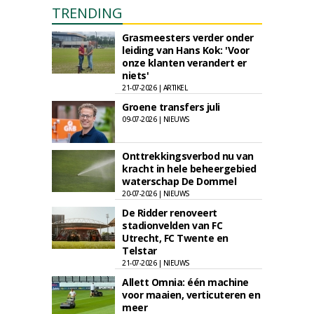
TRENDING
Grasmeesters verder onder
leiding van Hans Kok: 'Voor
onze klanten verandert er
niets'
21-07-2026 | ARTIKEL
Groene transfers juli
09-07-2026 | NIEUWS
Onttrekkingsverbod nu van
kracht in hele beheergebied
waterschap De Dommel
20-07-2026 | NIEUWS
De Ridder renoveert
stadionvelden van FC
Utrecht, FC Twente en
Telstar
21-07-2026 | NIEUWS
Allett Omnia: één machine
voor maaien, verticuteren en
meer