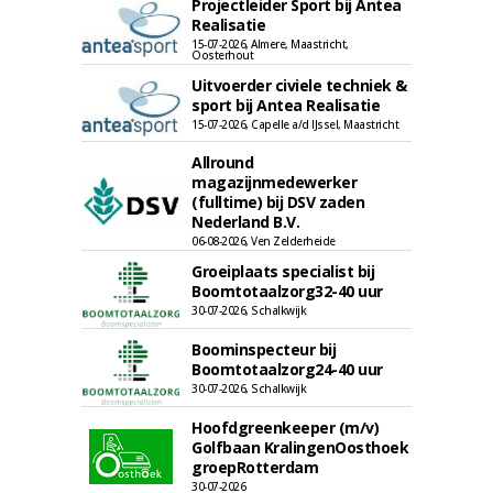
Projectleider Sport bij Antea
Realisatie
15-07-2026, Almere, Maastricht,
Oosterhout
Uitvoerder civiele techniek &
sport bij Antea Realisatie
15-07-2026, Capelle a/d IJssel, Maastricht
Allround
magazijnmedewerker
(fulltime) bij DSV zaden
Nederland B.V.
06-08-2026, Ven Zelderheide
Groeiplaats specialist bij
Boomtotaalzorg32-40 uur
30-07-2026, Schalkwijk
Boominspecteur bij
Boomtotaalzorg24-40 uur
30-07-2026, Schalkwijk
Hoofdgreenkeeper (m/v)
Golfbaan KralingenOosthoek
groepRotterdam
30-07-2026