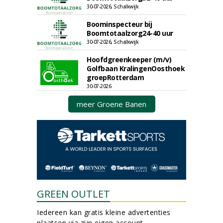
30-07-2026, Schalkwijk
Boominspecteur bij
Boomtotaalzorg24-40 uur
30-07-2026, Schalkwijk
Hoofdgreenkeeper (m/v)
Golfbaan KralingenOosthoek
groepRotterdam
30-07-2026
meer Groene Banen
GREEN OUTLET
Iedereen kan gratis kleine advertenties
plaatsen via zijn eigen account.