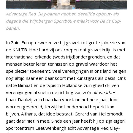
Advantage Red Clay-banen hebben dezelfde opbouw als
degene die Wijnbergen Sportbouw maakt voor Davis Cup-
banen.
In Zuid-Europa zweren ze bij gravel, tot grote jaloezie van
de KNLTB. Hoe hard zij ook roepen dat gravel in lijn is met
internationaal erkende (wedstrijd)ondergronden, en dat
mensen beter leren tennissen op gravel waardoor het
spelplezier toeneemt, veel verenigingen in ons land neigen
nog altijd naar een baansoort met kunstgras als basis. Ons
natte klimaat en de typisch Hollandse zuinigheid drijven
verenigingen al snel in de richting van zo’n
all-weather
-
baan. Dankzij zo’n baan kan voortaan het hele jaar door
worden gespeeld, terwijl het onderhoud beperkt kan
blijven. Althans, dat idee bestaat. Gerard van Hellemondt
gaat daar niet in mee. Sinds een jaar heeft hij op zijn eigen
Sportcentrum Leeuwenbergh acht Advantage Red Clay-