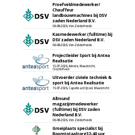
Proefveldmedewerker/
Chauffeur
landbouwmachines bij DSV
zaden Nederland B.V.
06-08-2026, Ven-Zelderheide
Kasmedewerker (fulltime) bij
DSV zaden Nederland B.V.
06-08-2026, Ven-Zelderheide
Projectleider Sport bij Antea
Realisatie
15-07-2026, Almere, Maastricht,
Oosterhout
Uitvoerder civiele techniek &
sport bij Antea Realisatie
15-07-2026, Capelle a/d IJssel, Maastricht
Allround
magazijnmedewerker
(fulltime) bij DSV zaden
Nederland B.V.
06-08-2026, Ven Zelderheide
Groeiplaats specialist bij
Boomtotaalzorg32-40 uur