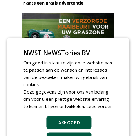
Plaats een gratis advertentie
NWST NeWSTories BV
AGENDA
Om goed in staat te zijn onze website aan
Klankbordsessies moeten
te passen aan de wensen en interesses
bijdragen aan uniform
van de bezoeker, maken wij gebruik van
aanbesteden van duurzame
cookies.
kunstgrasvelden
Deze gegevens zijn voor ons van belang
woensdag 23 september 2026
t/m dinsdag 29 september 2026
om voor u een prettige website ervaring
Nationale Grasdag strijkt
te kunnen blijven ontwikkelen.
Lees verder
neer in MAC³PARK Stadion
van PEC Zwolle
woensdag 18 november 2026
AKKOORD
Save the Date: Green Gala op
woensdag 2 december