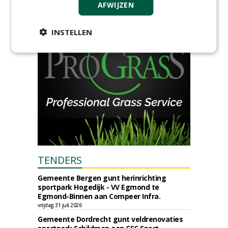
woensdag 2 december 2026
AFWIJZEN
INSTELLEN
TENDERS
Gemeente Bergen gunt herinrichting
sportpark Hogedijk - VV Egmond te
Egmond-Binnen aan Compeer Infra.
vrijdag 31 juli 2026
Gemeente Dordrecht gunt veldrenovaties