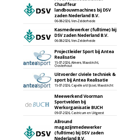
Chauffeur
landbouwmachines bij DSV
zaden Nederland B.V.
06-08-2026, Ven-Zelderheide
Kasmedewerker (fulltime) bij
DSV zaden Nederland B.V.
06-08-2026, Ven-Zelderheide
Projectleider Sport bij Antea
Realisatie
15-07-2026, Almere, Maastricht,
Oosterhout
Uitvoerder civiele techniek &
sport bij Antea Realisatie
15-07-2026, Capelle a/d IJssel, Maastricht
Meewerkend Voorman
Sportvelden bij
Werkorganisatie BUCH
09-07-2026, Castricum en Uitgeest
Allround
magazijnmedewerker
(fulltime) bij DSV zaden
Nederland B.V.