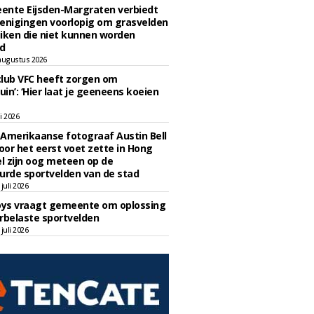
ente Eijsden-Margraten verbiedt
enigingen voorlopig om grasvelden
iken die niet kunnen worden
d
augustus 2026
lub VFC heeft zorgen om
uin’: ‘Hier laat je geeneens koeien
li 2026
Amerikaanse fotograaf Austin Bell
voor het eerst voet zette in Hong
el zijn oog meteen op de
urde sportvelden van de stad
juli 2026
oys vraagt gemeente om oplossing
rbelaste sportvelden
juli 2026