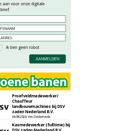
e aan voor onze digitale
brief.
Proefveldmedewerker/
Chauffeur
landbouwmachines bij DSV
zaden Nederland B.V.
06-08-2026, Ven-Zelderheide
Kasmedewerker (fulltime) bij
DSV zaden Nederland B.V.