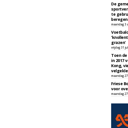
De geme
sportver
te gebru
beregen
maandag 3 
Voetbalc
‘knollent
grazen’
vrijdag 31 ju
Toen de 
in 2017 
Kong, vi
velgekle
maandag 27 
Friese B
voor ove
maandag 27 