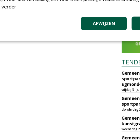
 verder
AFWIJZEN
TEND
Gemeent
sportpar
Egmond-
vrijdag 31 ju
Gemeent
sportpar
donderdag 30
Gemeent
kunstgra
woensdag 29
Gemeent