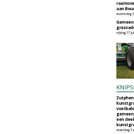
raamove
aan Bou
woensdag 29
Gemeent
graszade
vrijdag 17 ju
KNIPS
Zutphen 
kunstgra
voetbalv
gemeente
een deel
kunstgra
maandag 3 