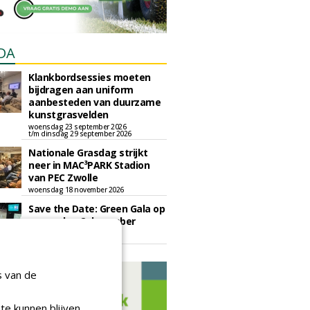
DA
Klankbordsessies moeten
bijdragen aan uniform
aanbesteden van duurzame
kunstgrasvelden
woensdag 23 september 2026
t/m dinsdag 29 september 2026
Nationale Grasdag strijkt
neer in MAC³PARK Stadion
van PEC Zwolle
woensdag 18 november 2026
Save the Date: Green Gala op
woensdag 2 december
woensdag 2 december 2026
s van de
te kunnen blijven