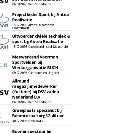
06-08-2026, Ven-Zelderheide
Projectleider Sport bij Antea
Realisatie
15-07-2026, Almere, Maastricht,
Oosterhout
Uitvoerder civiele techniek &
sport bij Antea Realisatie
15-07-2026, Capelle a/d IJssel, Maastricht
Meewerkend Voorman
Sportvelden bij
Werkorganisatie BUCH
09-07-2026, Castricum en Uitgeest
Allround
magazijnmedewerker
(fulltime) bij DSV zaden
Nederland B.V.
06-08-2026, Ven Zelderheide
Groeiplaats specialist bij
Boomtotaalzorg32-40 uur
30-07-2026, Schalkwijk
Boominspecteur bij